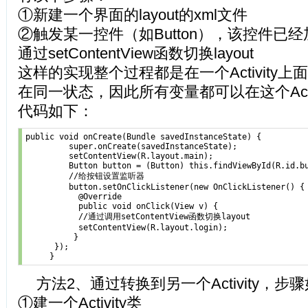
①新建一个界面的layout的xml文件
②触发某一控件（如Button），该控件已
通过setContentView函数切换layout
这样的实现整个过程都是在一个Activity
在同一状态，因此所有变量都可以在这个Acti
代码如下：
public void onCreate(Bundle savedInstanceState) {

         super.onCreate(savedInstanceState);

         setContentView(R.layout.main);

         Button button = (Button) this.findViewById(R.id.bu
         //给按钮设置监听器

         button.setOnClickListener(new OnClickListener() { 
           @Override

           public void onClick(View v) {

           //通过调用setContentView函数切换layout

           setContentView(R.layout.login);

          }

      });

方法2、通过转换到另一个Activity，步
①建一个Activity类