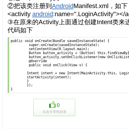
②把该类注册到
Android
Manifest.xml，如下
<activity
android
:name=".LoginActivity"></ac
③在原来的Activity上面通过创建Intent类来进
代码如下
public void onCreate(Bundle savedInstanceState) {

         super.onCreate(savedInstanceState);

         setContentView(R.layout.main);

         Button button_activity = (Button) this.findViewByI
         button_activity.setOnClickListener(new OnClickList
         @Override

         public void onClick(View v) {

        Intent intent = new Intent(MainActivity.this, Login
        startActivity(intent);

        }

        });

0
点击分享给好友