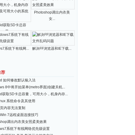
Photoshop调出内衣美
女...
roid获取SD卡总容
量...
ws7系统下有线网...
解决FF浏览器和IE下载...
推荐
roid 如何修改默认输入法
ows 8中将开始菜单(metro界面)创建关机...
roid获取SD卡总容量，可用大小，机身内存...
inux 系统命令及其使用
页内容无法复制
Win 7远程桌面连接技巧
toshop调出内衣美女照柔美效果
dows7系统下有线网络优先级设置