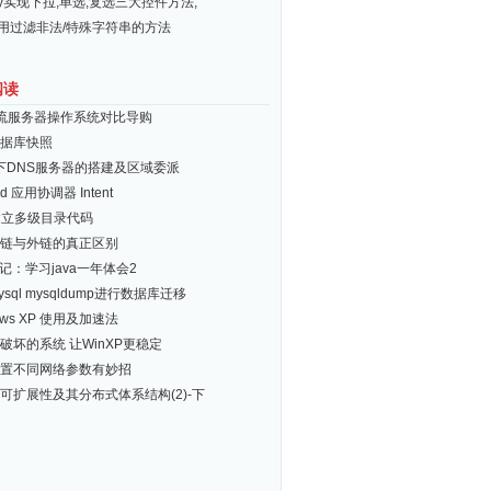
ery实现下拉,单选,复选三大控件方法,
常用过滤非法/特殊字符串的方法
阅读
流服务器操作系统对比导购
据库快照
ux下DNS服务器的搭建及区域委派
id 应用协调器 Intent
建立多级目录代码
链与外链的真正区别
日记：学习java一年体会2
sql mysqldump进行数据库迁移
ows XP 使用及加速法
破坏的系统 让WinXP更稳定
置不同网络参数有妙招
可扩展性及其分布式体系结构(2)-下