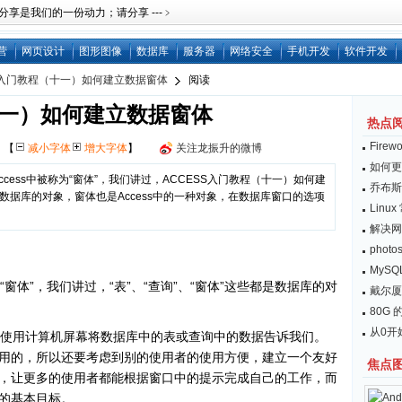
是我们的一份动力；请分享 ---﹥
营
网页设计
图形图像
数据库
服务器
网络安全
手机开发
软件开发
S入门教程（十一）如何建立数据窗体
阅读
十一）如何建立数据窗体
热点
Fire
网
【
减小字体
增大字体
】
关注龙振升的微博
如何更
cess中被称为“窗体”，我们讲过，ACCESS入门教程（十一）如何建
乔布斯：
都是数据库的对象，窗体也是Access中的一种对象，在数据库窗口的选项
Lin
解决网
pho
MySQL
“窗体”，我们讲过，“表”、“查询”、“窗体”这些都是数据库的对
戴尔厦
80G 的
从0开始
，它使用计算机屏幕将数据库中的表或查询中的数据告诉我们。
用的，所以还要考虑到别的使用者的使用方便，建立一个友好
焦点
，让更多的使用者都能根据窗口中的提示完成自己的工作，而
的基本目标。