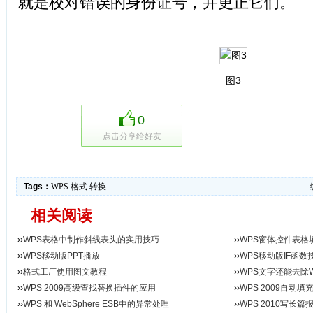
就是校对错误的身份证号，并更正它们。
图3
0
点击分享给好友
Tags：
WPS
格式
转换
相关阅读
››
WPS表格中制作斜线表头的实用技巧
››
WPS窗体控件表格
››
WPS移动版PPT播放
››
WPS移动版IF函数
››
格式工厂使用图文教程
››
WPS文字还能去除
››
WPS 2009高级查找替换插件的应用
››
WPS 2009自动
››
WPS 和 WebSphere ESB中的异常处理
››
WPS 2010写长