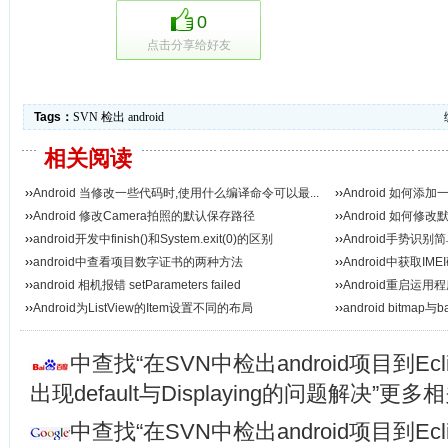
0
点击分享给好友
Tags：
SVN
检出
android
相关阅读
››
Android 当修改一些代码时,使用什么编译命令可以最...
››
Android 如何添
››
Android 修改Camera拍照的默认保存路径
››
Android 如何修
››
android开发中finish()和System.exit(0)的区别
››
Android手势识别
››
android中查看项目数字证书的两种方法
››
Android中获取IM
››
android 相机报错 setParameters failed
››
Android重启运用
››
Android为ListView的Item设置不同的布局
››
android bitma
中查找“在SVN中检出android项目到Ec
出现default与Displaying的问题解决”更
中查找“在SVN中检出android项目到Ec