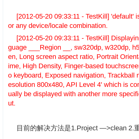
[2012-05-20 09:33:11 - TestKill] 'default' 
or any device/locale combination.
[2012-05-20 09:33:11 - TestKill] Displayin
guage ___Region __, sw320dp, w320dp, h5
en, Long screen aspect ratio, Portrait Orien
ime, High Density, Finger-based touchscree
o keyboard, Exposed navigation, Trackball n
esolution 800x480, API Level 4' which is com
ually be displayed with another more specifi
ut.
目前的解决方法是1.Project —>clean 2.重