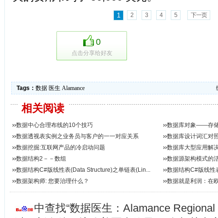
1
2
3
4
5
下一页
0
点击分享给好友
Tags：
数据
医生
Alamance
相关阅读
››
数据中心合理布线的10个技巧
››
数据库对象——存
››
数据透视表实例之业务员与客户的一一对应关系
››
数据库设计词汇对
››
数据挖掘:互联网产品的冷启动问题
››
数据库大型应用解
››
数据结构2－－数组
››
数据源架构模式的
››
数据结构C#版线性表(Data Structure)之单链表(Lin...
››
数据结构C#版线性表(Da
››
数据架构师: 您要治理什么？
››
数据就是利润：在欧洲两端，
中查找“数据医生：Alamance Regional Me