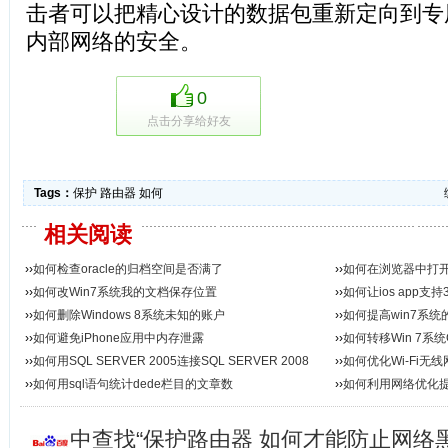
击者可以把精心设计的数据包重新定向到专
内部网络的安全。
0
点击分享给好友
Tags：
保护
路由器
如何
相关阅读
››
如何检查oracle的归档空间是否满了
››
如何在浏览器中打开
››
如何改Win7系统我的文档保存位置
码...
››
如何让ios app支持
››
如何删除Windows 8系统未知的账户
››
如何提高win7系
››
如何避免iPhone应用中内存泄露
››
如何转移Win 7系
››
如何用SQL SERVER 2005连接SQL SERVER 2008
››
如何优化Wi-Fi无
››
如何用sql语句统计dede栏目的文章数
››
如何利用网络优化
中查找“保护路由器 如何才能防止网络