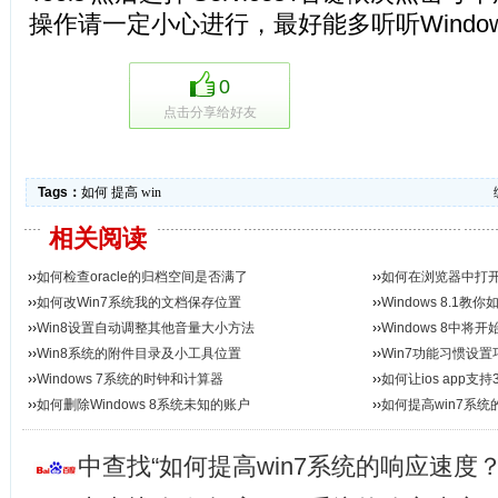
操作请一定小心进行，最好能多听听Windo
0
点击分享给好友
Tags：
如何
提高
win
相关阅读
››
如何检查oracle的归档空间是否满了
››
如何在浏览器中打开
››
如何改Win7系统我的文档保存位置
码...
››
Windows 8.1
››
Win8设置自动调整其他音量大小方法
››
Windows 8中将开
››
Win8系统的附件目录及小工具位置
››
Win7功能习惯设
››
Windows 7系统的时钟和计算器
››
如何让ios app支持
››
如何删除Windows 8系统未知的账户
››
如何提高win7系
中查找“如何提高win7系统的响应速度