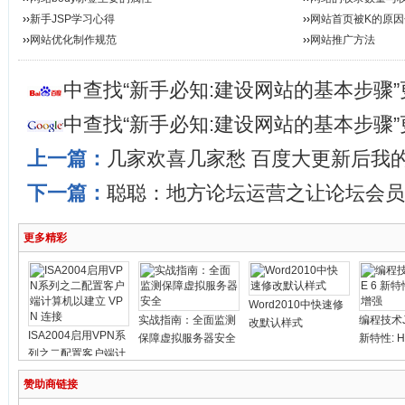
››
新手JSP学习心得
››
网站首页被K的原因
››
网站优化制作规范
››
网站推广方法
中查找“新手必知:建设网站的基本步骤
中查找“新手必知:建设网站的基本步骤
上一篇：
几家欢喜几家愁 百度大更新后我
下一篇：
聪聪：地方论坛运营之让论坛会员
更多精彩
Word2010中快速修
实战指南：全面监测
编程技术Ja
改默认样式
ISA2004启用VPN系
保障虚拟服务器安全
新特性: H
列之二配置客户端计
算机以建立 VPN 连
赞助商链接
接