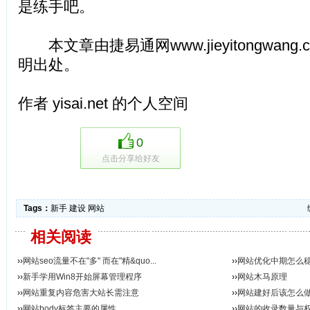
是练手吧。
本文章由捷易通网www.jieyitongwang
明出处。
作者 yisai.net 的个人空间
0
点击分享给好友
Tags：
新手
建设
网站
相关阅读
››
网站seo流量不在"多" 而在"精&quo...
››
网站优化中期怎么
››
新手学用Win8开始屏幕管理程序
››
网站木马原理
››
网站重复内容危害大站长需注意
››
网站建好后该怎么
››
网站body标签主要的属性
››
网站的收录数量与权