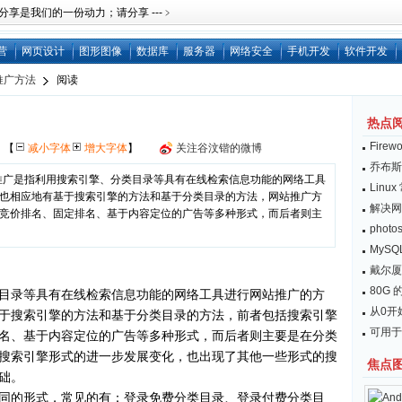
是我们的一份动力；请分享 ---﹥
营
网页设计
图形图像
数据库
服务器
网络安全
手机开发
软件开发
推广方法
阅读
热点
Fire
网
【
减小字体
增大字体
】
关注谷汶锴的微博
乔布斯：
擎推广是指利用搜索引擎、分类目录等具有在线检索信息功能的网络工具
Lin
也相应地有基于搜索引擎的方法和基于分类目录的方法，网站推广方
解决网
竞价排名、固定排名、基于内容定位的广告等多种形式，而后者则主
pho
MySQL
戴尔厦
80G 的
目录等具有在线检索信息功能的网络工具进行网站推广的方
从0开始
于搜索引擎的方法和基于分类目录的方法，前者包括搜索引擎
可用于
名、基于内容定位的广告等多种形式，而后者则主要是在分类
搜索引擎形式的进一步发展变化，也出现了其他一些形式的搜
焦点
础。
同的形式，常见的有：登录免费分类目录、登录付费分类目