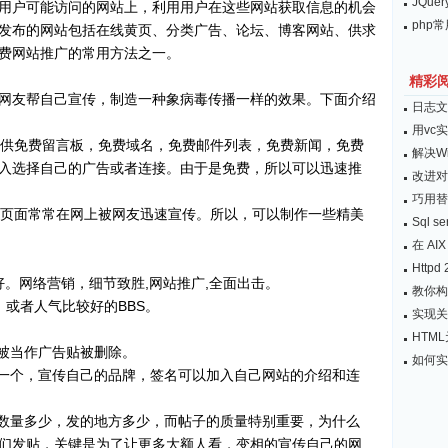
JQu
用户可能访问的网站上，利用用户在这些网站获取信息的机会
php
发布的网站包括在线黄页、分类广告、论坛、博客网站、供求
费网站推广的常用方法之一。
精彩
网友帮自己宣传，制造一种象病毒传播一样的效果。下面介绍
日志文
用vc
友提供免费留言板，免费域名，免费邮件列表，免费新闻，免费
解决W
入选择自己的广告或者连接。由于是免费，所以可以迅速推
改进对
巧用替
趣的页面常常在网上被网友迅速宣传。所以，可以制作一些精美
Sql 
在 A
Http
常好。网络营销，细节致胜,网站推广,全面出击。
教你构建
，或者人气比较好的BBS。
实现关
HTM
易被当作广告贴被删除。
如何实现
计一个，宣传自己的品牌，签名可以加入自己网站的介绍和连
的数量多少，发的地方多少，而帖子的质量特别重要，为什么
们发贴，关键是为了让更多大额人看，变相的宣传自己的网