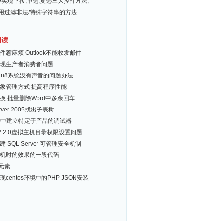
ery实现下拉,单选,复选三大控件方法,
常用过滤非法/特殊字符串的方法
阅读
件惹麻烦 Outlook不能收发邮件
实现生产者消费者问题
in8系统没有声音的问题办法
象管理方式 提高程序性能
换 批量删除Word中多余回车
server 2005找出子表树
IX 中建立特定于产品的调试器
d 2.2.0虚拟主机目录权限设置问题
 SQL Server 可管理安全机制
机时的效果的一段代码
L元素
centos环境中的PHP JSON安装