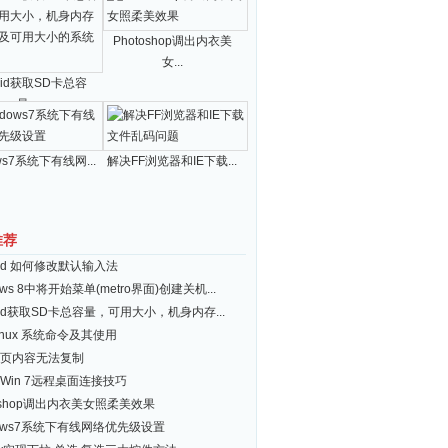
Photoshop调出内衣美
女...
roid获取SD卡总容
量...
ws7系统下有线网...
解决FF浏览器和IE下载...
推荐
roid 如何修改默认输入法
ows 8中将开始菜单(metro界面)创建关机...
roid获取SD卡总容量，可用大小，机身内存...
inux 系统命令及其使用
页内容无法复制
Win 7远程桌面连接技巧
toshop调出内衣美女照柔美效果
dows7系统下有线网络优先级设置