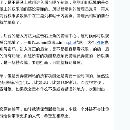
了，是不是马上就想进入后台呢？别急，刚刚咱们玩懂的是会
版主的权限咱们还没弄懂的。所以登录你的管理员账号，再来
前台权限多数集中在主题列和帖子内容页。管理员相应的前台
就简单多了。
，后台的进入方法为点击右上角的管理中心，这时候你可以观
地址了，一般以admin或者admin.
php
结尾，这个.
PHP
也
账号密码，进入真正的后台，是不是很容易看花眼，的确，后
的所有功能，而这所有的功能都必须要管理员弄懂的，所以前
，是一场持久战，要想打赢，只能坚持到最后。
单，但是要弄懂网站的所有功能还是需要一些时间的。当然这
论坛来练习也可以，比如UU，比如TOP浙江。百度很方便，
索引擎。如果我文章有什么不足或者错误的地方，欢迎指出，
黑涩芯恋原创编写，如转载请保留版权信息，多我一个外链不会让你
能给你带来更多的人气，希望互相尊重。