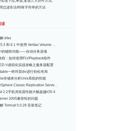
ery实现下拉,单选,复选三大控件方法,
常用过滤非法/特殊字符串的方法
阅读
:efax
5.3 和 6.1 中使用 Veritas Volume ...
d中的辅助功能——自动任务选项
h教程：如何使用FLVPlayback组件
ED-V虚拟化实战攻略之服务器配置
table一样对层div进行轻松布局
acle存储来分析Unix系统的性能
rSphere Classic Replication Serve...
oid 2.2手机浏览器性能大幅超越iOS 4
Server 2005兼容性的问题
 Tomcat 5.0.28 安装笔记