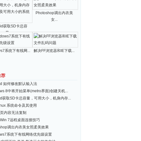
Photoshop调出内衣美
女...
roid获取SD卡总容
量...
ws7系统下有线网...
解决FF浏览器和IE下载...
推荐
roid 如何修改默认输入法
ows 8中将开始菜单(metro界面)创建关机...
roid获取SD卡总容量，可用大小，机身内存...
inux 系统命令及其使用
页内容无法复制
Win 7远程桌面连接技巧
toshop调出内衣美女照柔美效果
dows7系统下有线网络优先级设置