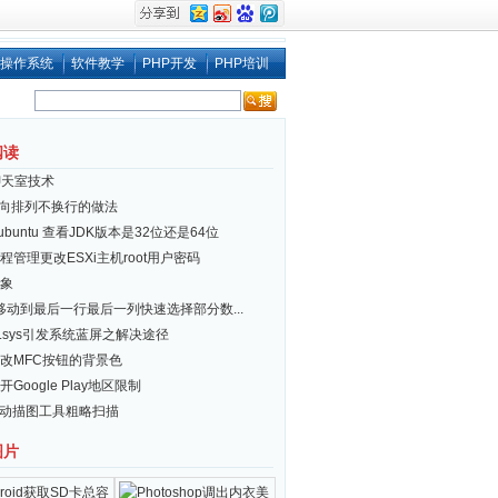
操作系统
软件教学
PHP开发
PHP培训
阅读
聊天室技术
i 横向排列不换行的做法
x/ubuntu 查看JDK版本是32位还是64位
程管理更改ESXi主机root用户密码
象
el移动到最后一行最后一列快速选择部分数...
er.sys引发系统蓝屏之解决途径
改MFC按钮的背景色
Google Play地区限制
自动描图工具粗略扫描
图片