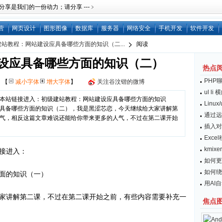
是我们的一份动力；请分享 ---﹥
营
网页设计
图形图像
数据库
服务器
网络安全
手机开发
软件开发
站教程：网站建设应具备哪些方面的知识（二...
阅读
设应具备哪些方面的知识（二）
热点
PHP
网
【
减小字体
增大字体
】
关注谷汶锴的微博
ul l
本站链接进入：初级建站教程：网站建设应具备哪些方面的知识
Linu
具备哪些方面的知识（二），我是黑涩芯恋，今天继续给大家讲解第
通过远
气，相反这篇文章难说还能给你带来更多的人气，不过在第二课开始
插入对
Exc
kmix
接进入：
如何更
如何绕开
面的知识（一）
用AI
家讲解第二课，不过在第二课开始之前，有些内容需要补充一
焦点