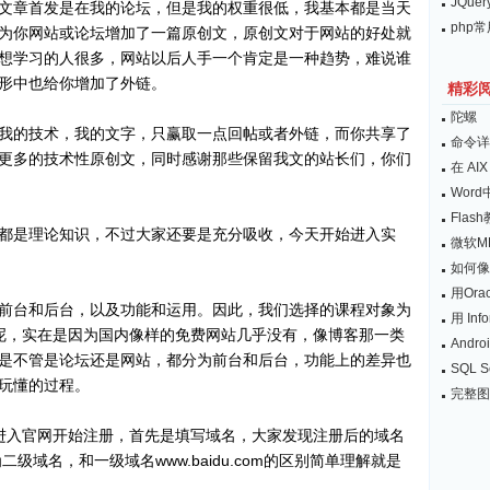
JQu
文章首发是在我的论坛，但是我的权重很低，我基本都是当天
php
为你网站或论坛增加了一篇原创文，原创文对于网站的好处就
想学习的人很多，网站以后人手一个肯定是一种趋势，难说谁
形中也给你增加了外链。
精彩
陀螺
我的技术，我的文字，只赢取一点回帖或者外链，而你共享了
命令详解
更多的技术性原创文，同时感谢那些保留我文的站长们，你们
在 AIX 
Wor
Flas
都是理论知识，不过大家还要是充分吸收，今天开始进入实
微软M
如何像
用Or
前台和后台，以及功能和运用。因此，我们选择的课程对象为
用 Info
做呢，实在是因为国内像样的免费网站几乎没有，像博客那一类
Andr
是不管是论坛还是网站，都分为前台和后台，功能上的差异也
SQL 
玩懂的过程。
完整图解
D进入官网开始注册，首先是填写域名，大家发现注册后的域名
之为二级域名，和一级域名www.baidu.com的区别简单理解就是