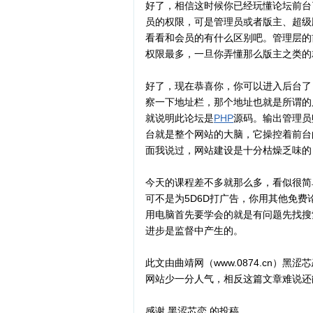
好了，相信这时候你已经玩懂论坛前台
员的权限，可是管理员或者版主、超级
看看和会员的有什么区别吧。管理层的
权限最多，一旦你弄懂那么版主之类的
好了，现在恭喜你，你可以进入后台了
察一下地址栏，那个地址也就是所谓的后台
就说明此论坛是
PHP
源码。输出管理员
台就是整个网站的大脑，它操控着前台
面我说过，网站建设是十分枯燥乏味的
今天的课程差不多就那么多，看似很简
可不是为5D6D打广告，你用其他免费
用电脑首先要学会的就是有问题先找搜
进步是监督中产生的。
此文由曲靖网（www.0874.cn）
网站少一分人气，相反这篇文章难说还
感谢 黑涩芯恋 的投稿