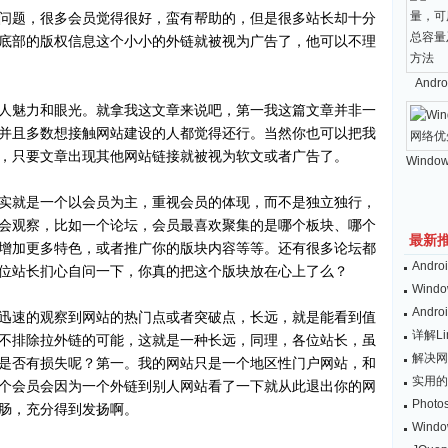
问题，很多会员觉得很好，蛮有帮助的，但是很多站长却十分
底部的版权信息这个小小的外链就被视为广告了，他可以不理
And
人魅力和眼光。就拿我这文章来说吧，第一我这篇文章并非一
并且多数想接触网站建设的人都觉得还行。当然你也可以把我
，只要文章出现其他网站链接就被视为软文或者广告了。
Windo
实就是一个以会员为主，重视会员的体现，而不是独立独行，
会观察，比如一个论坛，会员最喜欢聚集的是哪个板块、哪个
最新
增加更多特色，或者推广你的版块内容等等。还有很多论坛都
And
位站长扪心自问一下，你真的把这个版块放在心上了么？
Wind
And
迅速的观察到网站的热门点或者突破点，长远，就是能看到值
详解L
不排除拉外链的可能，这就是一种长远，同理，各位站长，虽
解决网
是否有损失呢？第一。我的网站只是一个地区性门户网站，和
实用的
个会员会因为一个外链到别人网站看了一下就从此退出你的网
Pho
肠，充分得到发扬啊。
Win