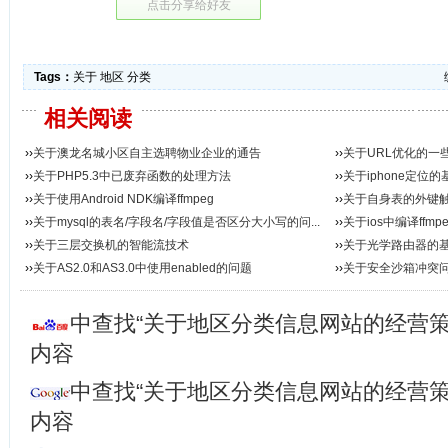
点击分享给好友
Tags：
关于
地区
分类
相关阅读
››
关于澳龙名城小区自主选聘物业企业的通告
››
关于URL优化的一
››
关于PHP5.3中已废弃函数的处理方法
››
关于iphone定位
››
关于使用Android NDK编译ffmpeg
››
关于自身表的外键
››
关于mysql的表名/字段名/字段值是否区分大小写的问...
››
关于ios中编译ffmpe
››
关于三层交换机的智能流技术
››
关于光学路由器的
››
关于AS2.0和AS3.0中使用enabled的问题
››
关于安全沙箱冲突
中查找“关于地区分类信息网站的经营策
内容
中查找“关于地区分类信息网站的经营策
内容