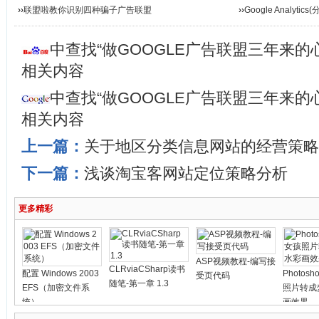
见
››
联盟啦教你识别四种骗子广告联盟
››
Google Analyt
中查找“做GOOGLE广告联盟三年来的
相关内容
中查找“做GOOGLE广告联盟三年来的
相关内容
上一篇：
关于地区分类信息网站的经营策略
下一篇：
浅谈淘宝客网站定位策略分析
更多精彩
ASP视频教程-编写接
CLRviaCSharp读书
配置 Windows 2003
Photos
受页代码
随笔-第一章 1.3
EFS（加密文件系
照片转成
统）
画效果