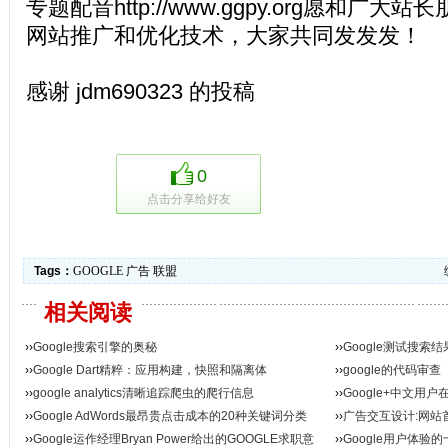
专题配音http://www.ggpy.org愿和广
网站推广和优化技术，大家共同发发发！
感谢 jdm690323 的投稿
0
点击分享给好友
Tags：
GOOGLE
广告
联盟
相关阅读
››
Google搜索引擎的奥秘
››
Google测试搜
››
Google Dart精粹：应用构建，快照和隔离体
››
google的代码审查
››
google analytics清晰追踪爬虫的爬行信息
››
Google+中文用户
››
Google AdWords最昂贵点击成本的20种关键词分类
››
广告交互设计:网站
››
Google运作经理Bryan Power给出的GOOGLE求职意
››
Google用户体验