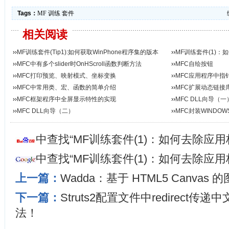
Tags：
MF
训练
套件
相关阅读
››
MF训练套件(Tip1):如何获取WinPhone程序集的版本
››
MF训练套件(1)：
号...
››
MFC中有多个slider时OnHScroll函数判断方法
››
MFC自绘按钮
››
MFC打印预览、映射模式、坐标变换
››
MFC应用程序中指
››
MFC中常用类、宏、函数的简单介绍
››
MFC扩展动态链接
››
MFC框架程序中全屏显示特性的实现
››
MFC DLL向导（一
››
MFC DLL向导（二）
››
MFC封装WINDO
中查找“MF训练套件(1)：如何去除应用
中查找“MF训练套件(1)：如何去除应用
上一篇：
Wadda：基于 HTML5 Canvas
下一篇：
Struts2配置文件中redirect
法！