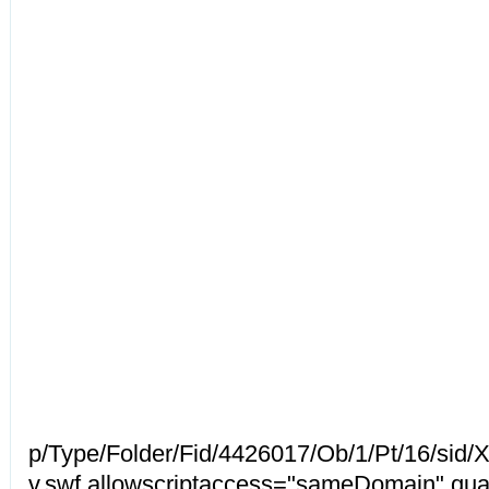
p/Type/Folder/Fid/4426017/Ob/1/Pt/16/s
v.swf allowscriptaccess="sameDomain" qual