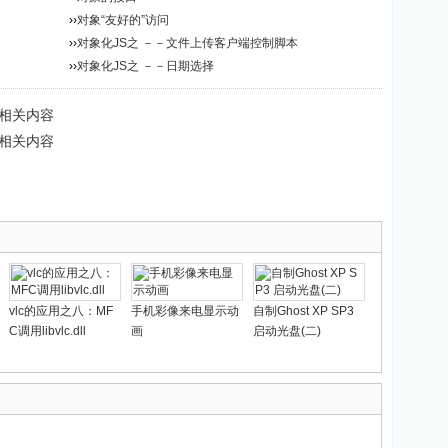
››
对象“友好的”访问
››
对象化JS之 －－文件上传客户端控制脚本
››
对象化JS之 －－日期选择
多相关内容
多相关内容
vlc的应用之八：MF
手机彩像来电显示动
自制Ghost XP SP3
C调用libvlc.dll
画
启动光盘(二)