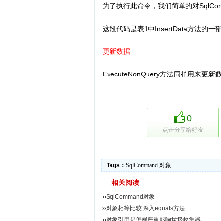
为了执行此命令，我们简单的对SqlComma
这段代码是表1中InsertData方法
更新数据
ExecuteNonQuery方法同样用
0
点击分享给好友
Tags：
SqlCommand
对象
相关阅读
››
SqlCommand对象
››
对象相等比较:深入equals方法
››
对象引用是怎样严重影响垃圾收集器