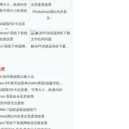
Photoshop调出内衣美
女...
roid获取SD卡总容
量...
ws7系统下有线网...
解决FF浏览器和IE下载...
推荐
roid 如何修改默认输入法
ows 8中将开始菜单(metro界面)创建关机...
roid获取SD卡总容量，可用大小，机身内存...
inux 系统命令及其使用
页内容无法复制
Win 7远程桌面连接技巧
toshop调出内衣美女照柔美效果
dows7系统下有线网络优先级设置