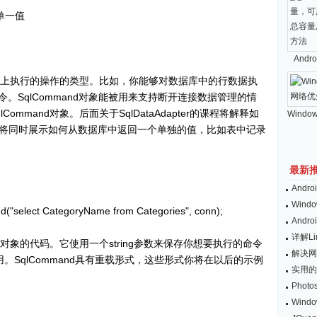
回单一值
And
数据库上执行的操作的类型。比如，你能够对数据库中的行数据执
delete命令。SqlCommand对象能被用来支持断开连接数据管理的情
mmand对象。后面关于SqlDataAdapter的课程将解释如
Windo
将同时展示如何从数据库中返回一个单独的值，比如表中记录
最新
And
Wind
select CategoryName from Categories", conn);
And
详解L
d对象的代码。它使用一个string参数来保存你想要执行的命令
解决网
的引用。SqlCommand具有重载形式，这些形式你将在以后的示例
实用的
Pho
Win