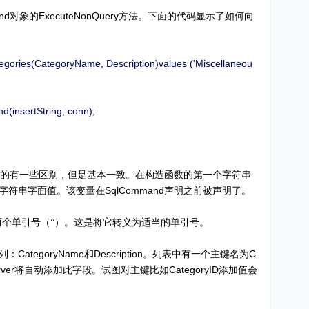
d对象的ExecuteNonQuery方法。下面的代码显示了如何向
Categories(CategoryName, Description)values ('Miscellaneou
nsertString, conn);
前看到的有一些区别，但是基本一致。在构造函数的第一个字符串
符串字面值。该变量在SqlCommand声明之前被声明了。
n’’t”的两个单引号（’’）。这是将它转义为适当的单引号。
tegoryName和Description。列表中有一个主键名为C
Server将自动添加此字段。试图对主键比如CategoryID添加值会