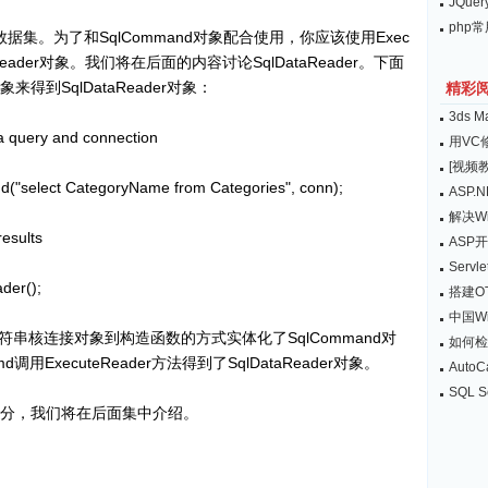
JQu
php
数据集。为了和SqlCommand对象配合使用，你应该使用Exec
aReader对象。我们将在后面的内容讨论SqlDataReader。下面
来得到SqlDataReader对象：
精彩
3ds
 a query and connection
用VC
[视频教
select CategoryName from Categories", conn);
ASP.
解决W
results
ASP
Servl
der();
搭建O
中国Wi
串核连接对象到构造函数的方式实体化了SqlCommand对
如何检
用ExecuteReader方法得到了SqlDataReader对象。
Aut
SQL 
一部分，我们将在后面集中介绍。