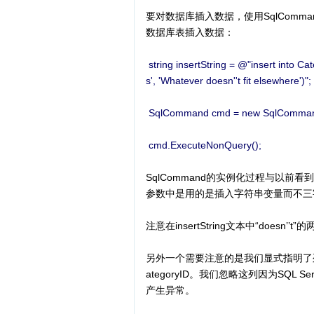
要对数据库插入数据，使用SqlComman
数据库表插入数据：
string insertString = @"insert into 
s', 'Whatever doesn''t fit elsewhere')";
SqlCommand cmd = new SqlCommand(i
cmd.ExecuteNonQuery();
SqlCommand的实例化过程与以
参数中是用的是插入字符串变量而不三字
注意在insertString文本中“does
另外一个需要注意的是我们显式指明了列：Ca
ategoryID。我们忽略这列因为SQL 
产生异常。