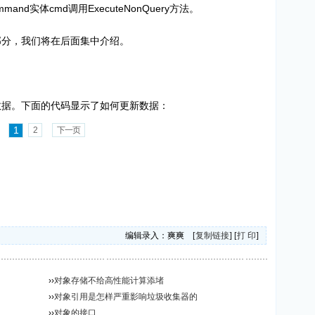
nd实体cmd调用ExecuteNonQuery方法。
的一部分，我们将在后面集中介绍。
来更新数据。下面的代码显示了如何更新数据：
1
2
下一页
编辑录入：爽爽 [
复制链接
] [
打 印
]
››
对象存储不给高性能计算添堵
››
对象引用是怎样严重影响垃圾收集器的
››
对象的接口