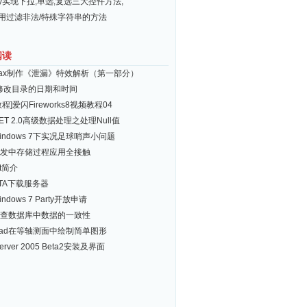
ery实现下拉,单选,复选三大控件方法,
常用过滤非法/特殊字符串的方法
阅读
 Max制作《泄漏》特效解析（第一部分）
修改目录的日期和时间
程]爱闪Fireworks8视频教程04
NET 2.0高级数据处理之处理Null值
indows 7下实况足球哨声小问题
开发中存储过程应用全接触
et简介
TA下载服务器
ndows 7 Party开放申请
查数据库中数据的一致性
oCad在等轴测面中绘制简单图形
Server 2005 Beta2安装及界面