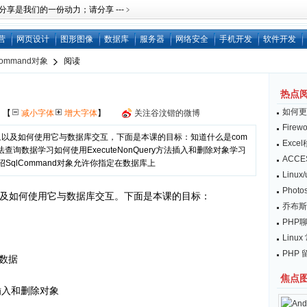
是我们的一份动力；请分享 ---﹥
营
网页设计
图形图像
数据库
服务器
网络安全
手机开发
软件开发
Command对象
阅读
热点
如何更
网
【
减小字体
增大字体
】
关注谷汶锴的微博
Fire
d对象以及如何使用它与数据库交互，下面是本课的目标：知道什么是com
Exc
r方法查询数据学习如何使用ExecuteNonQuery方法插入和删除对象学习
ACC
介绍SqlCommand对象允许你指定在数据库上
Linu
Pho
对象以及如何使用它与数据库交互。下面是本课的目标：
乔布斯：
PHP
Lin
PHP
询数据
焦点
法插入和删除对象