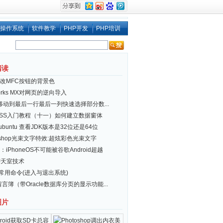
操作系统
软件教学
PHP开发
PHP培训
阅读
改MFC按钮的背景色
works MX对网页的逆向导入
el移动到最后一行最后一列快速选择部分数...
ESS入门教程（十一）如何建立数据窗体
x/ubuntu 查看JDK版本是32位还是64位
toshop光束文字特效:超炫彩色光束文字
iPhoneOS不可能被谷歌Android超越
聊天室技术
ux 常用命令(进入与退出系统)
 留言簿（带Oracle数据库分页的显示功能...
图片