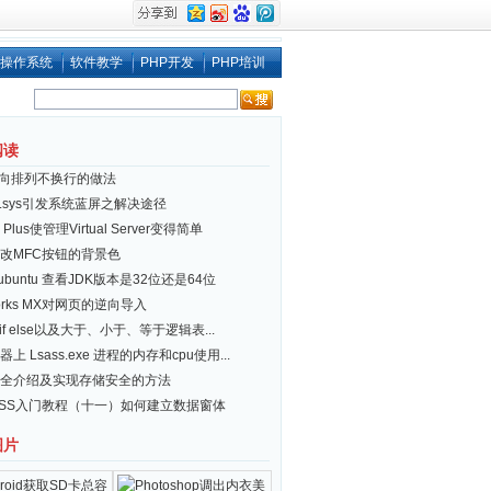
操作系统
软件教学
PHP开发
PHP培训
阅读
i 横向排列不换行的做法
er.sys引发系统蓝屏之解决途径
 Plus使管理Virtual Server变得简单
改MFC按钮的背景色
x/ubuntu 查看JDK版本是32位还是64位
works MX对网页的逆向导入
ll] if else以及大于、小于、等于逻辑表...
上 Lsass.exe 进程的内存和cpu使用...
全介绍及实现存储安全的方法
ESS入门教程（十一）如何建立数据窗体
图片