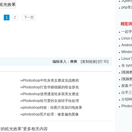
JQu
php
1
2
下一页
精彩
一起学
Linu
Andr
Win
Linu
编辑录入：爽爽 [
复制链接
] [
打 印
]
在 s
[视频教
[视频教
››
Photoshop中性灰美女磨皮实战教程
探索 P
››
Photoshop打造华丽细腻的暗金肤色
出手三
››
Photoshop使用通道给多斑美女磨皮
介绍M
››
Photoshop给可爱的女孩转手绘处理
Pho
››
photoshop特效：给图片添加闪电效果
››
photoshop照片处理：修复偏色图像
球爆炸的眩光效果”更多相关内容