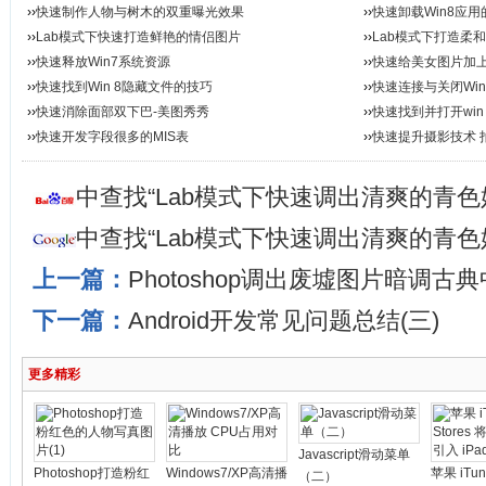
››
快速制作人物与树木的双重曝光效果
››
快速卸载Win8应用
››
Lab模式下快速打造鲜艳的情侣图片
››
Lab模式下打造柔
››
快速释放Win7系统资源
››
快速给美女图片加
››
快速找到Win 8隐藏文件的技巧
››
快速连接与关闭Wi
››
快速消除面部双下巴-美图秀秀
››
快速找到并打开win
››
快速开发字段很多的MIS表
››
快速提升摄影技术 
中查找“Lab模式下快速调出清爽的青色
中查找“Lab模式下快速调出清爽的青色
上一篇：
Photoshop调出废墟图片暗调古
下一篇：
Android开发常见问题总结(三)
更多精彩
Javascript滑动菜单
Photoshop打造粉红
Windows7/XP高清播
苹果 iTun
（二）