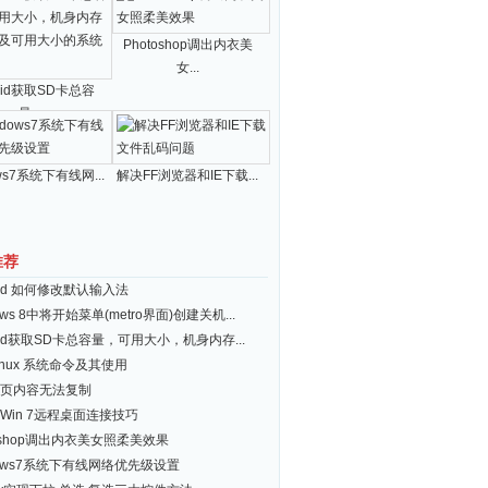
Photoshop调出内衣美
女...
roid获取SD卡总容
量...
ws7系统下有线网...
解决FF浏览器和IE下载...
推荐
roid 如何修改默认输入法
ows 8中将开始菜单(metro界面)创建关机...
roid获取SD卡总容量，可用大小，机身内存...
inux 系统命令及其使用
页内容无法复制
Win 7远程桌面连接技巧
toshop调出内衣美女照柔美效果
dows7系统下有线网络优先级设置