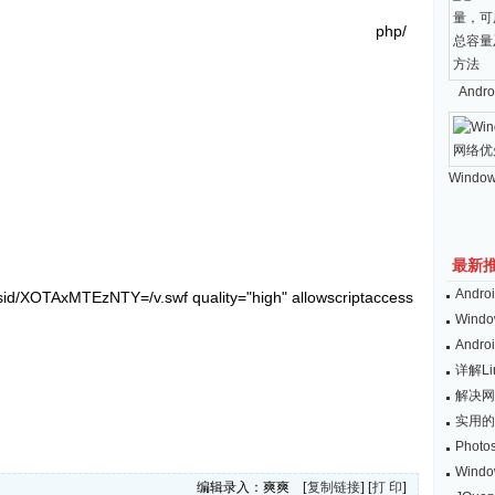
php/
And
Windo
最新
And
sid/XOTAxMTEzNTY=/v.swf quality="high" allowscriptaccess
Wind
And
详解L
解决网
实用的
Pho
Win
编辑录入：爽爽 [
复制链接
] [
打 印
]