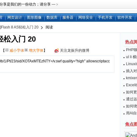
是我们的一份动力；请分享 ---﹥
营
网页设计
图形图像
数据库
服务器
网络安全
手机开发
软件开发
Flash 8 AS轻松入门 20
阅读
S轻松入门 20
热点
PHP
网
【
减小字体
增大字体
】
关注龙振升的微博
ul l
b/1/Pt/23/sid/XOTAxMTEzNTY=/v.swf quality="high" allowscriptacc
Linu
插入对
kmix
Exc
如何更
通过远
如何绕开
用AI
焦点