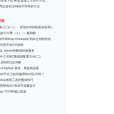
ery实现下拉,单选,复选三大控件方法,
常用过滤非法/特殊字符串的方法
阅读
开发入门(一)－－安装好你的机器来使用J...
的执行引擎（上） — 栈和帧
id中Bitmap Drawable Byte之间的转化
无意开发iOS游戏
L Server的数据转换服务
S4.0 JDBC数据源配置大全(二)
QL的6种日志详解
x 0.9 Alpha4 发布，离线阅读器
dows平台上如何编译MySQL代码？
toshop画笔工具的预设技巧
秀帮你DIY母亲节温馨贺卡
ows TCP/IP端口筛选