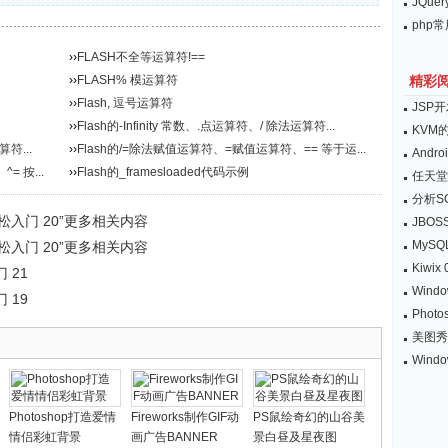
JQu
php
››
FLASH不全等运算符!==
››
FLASH% 模运算符
精彩
››
Flash, 逗号运算符
JSP
››
Flash的-Infinity 常数、.点运算符、/ 除法运算符...
KVM
算符...
››
Flash的/=除法赋值运算符、=赋值运算符、== 等于运...
Andro
= 按...
››
Flash的_framesloaded代码示例
任天堂
分析SQ
S轻松入门 20”更多相关内容
JBOS
MyS
S轻松入门 20”更多相关内容
Kiwi
门 21
Win
门 19
Pho
美图秀
Wind
Photoshop打造爱情
Fireworks制作GIF动
PS鼠绘奇幻的山谷美
情侣彩虹背景
画广告BANNER
景白昼及星夜图