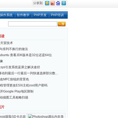
操作系统
软件教学
PHP开发
PHP培训
阅读
聊天室技术
i 横向排列不换行的做法
x/ubuntu 查看JDK版本是32位还是64位
象
er.sys引发系统蓝屏之解决途径
el移动到最后一行最后一列快速选择部分数...
改MFC按钮的背景色
程管理更改ESXi主机root用户密码
Google Play地区限制
自动描图工具粗略扫描
图片