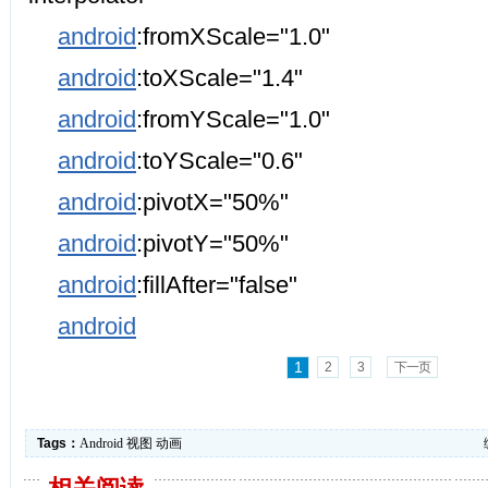
android
:fromXScale="1.0"
android
:toXScale="1.4"
android
:fromYScale="1.0"
android
:toYScale="0.6"
android
:pivotX="50%"
android
:pivotY="50%"
android
:fillAfter="false"
android
1
2
3
下一页
Tags：
Android
视图
动画