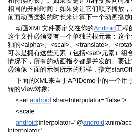
和持续时长）。如果要是让几种变换同时发
相同的开始时间；如果要让它们顺序播放，
前面动画变换的时长来计算下一个动画播放
动画XML文件要定义在你的
Android
工程的
这个文件必须要有一个单独的根元素：这个
独的<alpha>、<scal>、<translate>、<r
可以是拥有这些元素（包括<set>元素）组合
情况下，所有的动画指令都是并发的。要让
必须像下面的示例所示的那样，指定startOff
下面的XML来自于APIDemo中的一个
转的View对象:
<set
android
:shareInterpolator="false">
<scale
android
:interpolator="@
android
:anim/acc
interpolator"