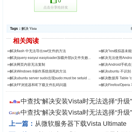
0
点击分享给好友
Tags：
解决
Vista
相关阅读
››
解决flash 中无法导出swf文件的方法
››
解决"ios模拟器未能
››
解决jquery easyui easyloader加载外部js文件失败...
››
解决无法使用Androi
››
解决网页内容无法复制
的...
››
解决Android手机
››
解决Windows 8操作系统假死的方法
››
解决ubuntu 不识别 
››
解决ubuntu server sudo出现sudo:must be setuid ...
››
解决数据库 Table 'cont
››
解决FF浏览器和IE下载文件乱码问题
››
解决Firefox/Opera
中查找“解决安装Vista时无法选择“升
中查找“解决安装Vista时无法选择“升
上一篇：
从微软服务器下载Vista Ultimate