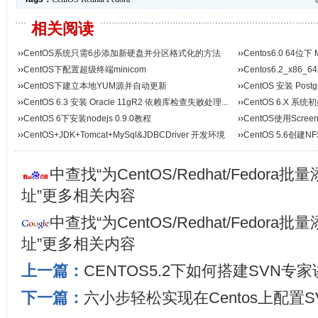
相关阅读
››
CentOS系统只需6步添加新硬盘并分区格式化的方法
››
Centos6.0 64位下
››
CentOS下配置超级终端minicom
››
Centos6.2_x86_
››
CentOS下建立本地YUM源并自动更新
置...
››
CentOS 安装 Postg
››
CentOS 6.3 安装 Oracle 11gR2 依赖库检查失败处理...
››
CentOS 6.X 系
››
CentOS 6下安装nodejs 0.9.0教程
››
CentOS使用Scr
››
CentOS+JDK+Tomcat+MySql&JDBCDriver 开发环境
››
CentOS 5.6创
搭建...
中查找“为CentOS/Redhat/Fedora批
址”更多相关内容
中查找“为CentOS/Redhat/Fedora批
址”更多相关内容
上一篇：
CENTOS5.2下如何搭建SVN专
下一篇：
六小步轻松实现在Centos上配置