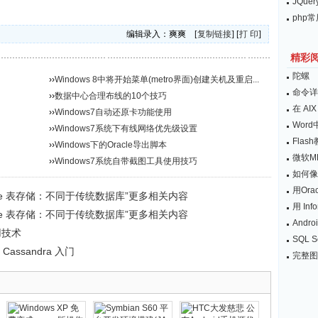
JQu
php
编辑录入：爽爽 [
复制链接
] [
打 印
]
精彩
陀螺
››
Windows 8中将开始菜单(metro界面)创建关机及重启...
命令详解
››
数据中心合理布线的10个技巧
在 AIX 
››
Windows7自动还原卡功能使用
Wor
››
Windows7系统下有线网络优先级设置
Flas
››
Windows下的Oracle导出脚本
微软M
››
Windows7系统自带截图工具使用技巧
如何像
用Or
zure 表存储：不同于传统数据库”更多相关内容
用 Info
zure 表存储：不同于传统数据库”更多相关内容
Andr
用技术
SQL 
Cassandra 入门
完整图解