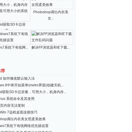
Photoshop调出内衣美
女...
roid获取SD卡总容
量...
ws7系统下有线网...
解决FF浏览器和IE下载...
推荐
roid 如何修改默认输入法
ows 8中将开始菜单(metro界面)创建关机...
roid获取SD卡总容量，可用大小，机身内存...
inux 系统命令及其使用
页内容无法复制
Win 7远程桌面连接技巧
toshop调出内衣美女照柔美效果
dows7系统下有线网络优先级设置