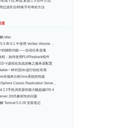
ery实现下拉,单选,复选三大控件方法,
常用过滤非法/特殊字符串的方法
阅读
:efax
5.3 和 6.1 中使用 Veritas Volume ...
d中的辅助功能——自动任务选项
h教程：如何使用FLVPlayback组件
ED-V虚拟化实战攻略之服务器配置
table一样对层div进行轻松布局
acle存储来分析Unix系统的性能
rSphere Classic Replication Serve...
oid 2.2手机浏览器性能大幅超越iOS 4
Server 2005兼容性的问题
 Tomcat 5.0.28 安装笔记