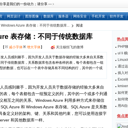
是我们的一份动力；请分享 ---﹥
营
网页设计
图形图像
数据库
服务器
网络安全
手机开发
软件开发
indows Azure 表存储：不同于传统数据库...
阅读
Azure 表存储：不同于传统数据库
热点
PHP
网
【
减小字体
增大字体
】
关注杨恒飞的微博
ul l
储让很多开发人员感到棘手，因为开发人员关于数据存储的经验大多来自关系数
Linu
表存储：不同于传统数据库，关系数据库包含各种各样的表，每个表都包含一组
通过远
型的数据，也可以在一个表中存储具有不同结构的行，其中的一个或
插入对
Exc
kmix
让很多开发人员感到棘手，因为开发人员关于数据存储的经验大多来自
如何更
的表，每个表都包含一组预定义的列，其中的一个或多个列通
如何绕开
互之间的关系。Windows Azure 利用多种方式来存储信
用AI
ure 和 Windows Azure 表存储。SQL Azure 是关系数
。它的表具备定义好的架构、键、关系和其他约束，您可以使用连接字
焦点
erver 和其他数据库一样。