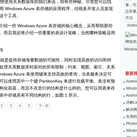
对于已经习惯使用关系数据库的我们来说，却有些神秘。尽管您可以找
indows Azure 表存储的应用程序，但很多开发人员发现
这个工具。
一些 Windows Azure 表存储的核心概念，从而帮助那些
And
。而且我还将介绍一些重要的表设计策略，当然哪种策略适用
Windo
性
的设计宗旨就是提供存储海量数据的可能性，同时实现高效的访问和持
处理关系数据库时面对的所有限制：约束、视图、索引、关系
最新
dows Azure 表使用键来支持高效的查询，当表服务决定可
用其中一个键 PartitionKey 来进行负载平衡。表没有预
And
构化容器，而且不在意行的结构是什么样的。您可以用表来存
Wind
中存储具有不同结构的行，如图 1 所示。
And
详解L
2
3
4
5
下一页
解决网
实用的
Pho
Win