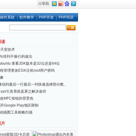
操作系统
软件教学
PHP开发
PHP培训
阅读
聊天室技术
i 横向排列不换行的做法
x/ubuntu 查看JDK版本是32位还是64位
程管理更改ESXi主机root用户密码
象
el移动到最后一行最后一列快速选择部分数...
er.sys引发系统蓝屏之解决途径
改MFC按钮的背景色
Google Play地区限制
自动描图工具粗略扫描
图片