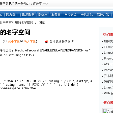
是我们的一份动力；请分享 ---﹥
营
网页设计
图形图像
数据库
服务器
网络安全
手机开发
软件开发
项目中所有引用的名字空间
阅读
用的名字空间
热点
如何更
网
【
减小字体
增大字体
】
关注龙振升的微博
Exc
echo offsetlocal ENABLEDELAYEDEXPANSION(for /f
Linu
TR /S /C:"using " /D:D:\D
Fire
ACC
）
Pho
乔布斯：
:  " %%n in ('FINDSTR /S /C:"using " /D:D:\Desktop\DiscUtilsSrc-0
PHP
 " using" temp ^| FIND /V "-" ^| sort') do (

Lin
>>namespace echo %%e

PHP
焦点