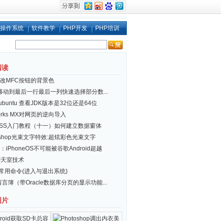
操作系统
软件教学
PHP开发
PHP培训
阅读
改MFC按钮的背景色
el移动到最后一行最后一列快速选择部分数...
x/ubuntu 查看JDK版本是32位还是64位
works MX对网页的逆向导入
ESS入门教程（十一）如何建立数据窗体
toshop光束文字特效:超炫彩色光束文字
iPhoneOS不可能被谷歌Android超越
.10\src *.cs ^| FIND /V "(" ^| FIND /V ")" ^| FIND /V "//" ^| FI
聊天室技术
ux 常用命令(进入与退出系统)
 留言簿（带Oracle数据库分页的显示功能...
图片