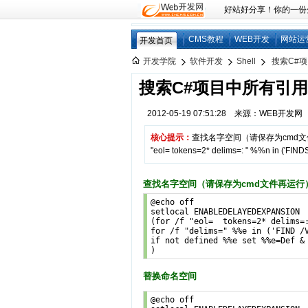
好站好分享！你的一份分享
CMS教程
WEB开发
网站运
开发首页
开发学院
软件开发
Shell
搜索C#
搜索C#项目中所有引
2012-05-19 07:51:28 来源：WEB开发
核心提示：
查找名字空间（请保存为cmd文件再运行）@
"eol= tokens=2* delims=: " %%n in ('FINDS
查找名字空间（请保存为cmd文件再运行
@echo off

setlocal ENABLEDELAYEDEXPANSION

(for /f "eol=  tokens=2* delims=
for /f "delims=" %%e in ('FIND /V
if not defined %%e set %%e=Def & 
)
替换命名空间
@echo off
