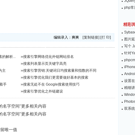
JQu
php
精彩
Syb
编辑录入：爽爽 [
复制链接
] [
打 印
]
图片延
写个 Ja
针对Y
解析...
››
搜索引擎网络优化外链网站排名
phpc
››
搜索列表显示页关键字高亮
iPhon
为主
››
搜索引擎营销:关键词日均搜索量和指数的不同
Andr
››
搜索引擎优化我们更需要做好基本的搜索
设置在
着手
››
搜索无处不在 Google搜索使用技巧
精细讲
››
搜索引擎优化之外链建设
Win
Pho
的名字空间”更多相关内容
双系统
的名字空间”更多相关内容
保留唯一值