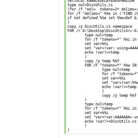
setlocal ENABLEDELAYEDEXPANSION

type nul>DiscUtils.cs

(for /f "eol=  tokens=2* delims=
for /f "delims=" %%e in ('FIND /V
if not defined %%e set %%e=Def & 
)

copy /y DiscUtils.cs namespace

FOR /r D:\Desktop\DiscUtilsSrc-0.
	type nul>temp

	for /f "tokens=*" %%i in ('type %%f') do (

	set var=%%i

	set "var=!var: using=AAAAAAAA!"

	echo !var!>>temp

	)

	copy /y temp %%f

	FOR /F "tokens=*" %%w IN ('type namespace') DO (

		type nul>temp

		for /f "tokens=*" %%i in ('type %%f') do (

		set var=%%i

		set "var=!var:%%w=!"

		echo !var!>>temp

		)

		copy /y temp %%f

	)

	type nul>temp

	for /f "tokens=*" %%i in ('type %%f') do (

	set var=%%i

	set "var=!var:AAAAAAA= using!"

	echo !var!>>DiscUtils.cs

	)

)