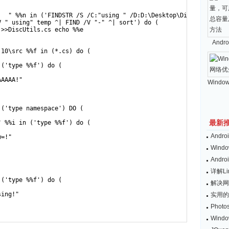
:  " %%n in ('FINDSTR /S /C:"using " /D:D:\Desktop\DiscUtilsSrc-0
 " using" temp ^| FIND /V "-" ^| sort') do (

>>DiscUtils.cs echo %%e

And
10\src %%f in (*.cs) do (

Windo
最新
And
Wind
And
详解L
解决网
实用的
Pho
Win