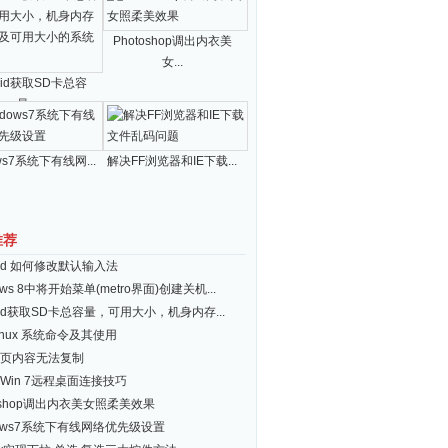
.10\src *.cs ^| FIND /V "(" ^| FIND /V ")" ^| FIND /V "//" ^| FI
Photoshop调出内衣美
女...
roid获取SD卡总容
量...
ws7系统下有线网...
解决FF浏览器和IE下载...
推荐
roid 如何修改默认输入法
ows 8中将开始菜单(metro界面)创建关机...
roid获取SD卡总容量，可用大小，机身内存...
inux 系统命令及其使用
页内容无法复制
Win 7远程桌面连接技巧
toshop调出内衣美女照柔美效果
dows7系统下有线网络优先级设置