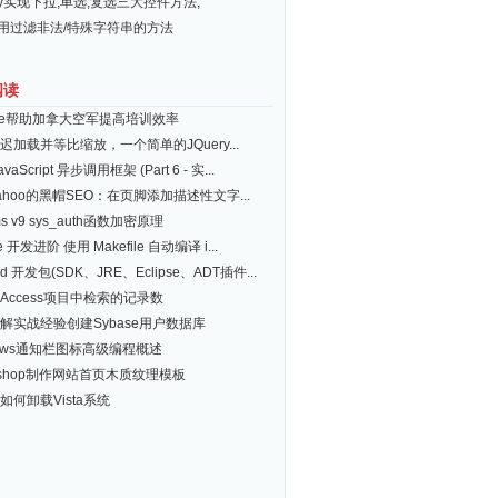
ery实现下拉,单选,复选三大控件方法,
常用过滤非法/特殊字符串的方法
阅读
ase帮助加拿大空军提高培训效率
迟加载并等比缩放，一个简单的JQuery...
vaScript 异步调用框架 (Part 6 - 实...
ahoo的黑帽SEO：在页脚添加描述性文字...
ms v9 sys_auth函数加密原理
e 开发进阶 使用 Makefile 自动编译 i...
oid 开发包(SDK、JRE、Eclipse、ADT插件...
Access项目中检索的记录数
解实战经验创建Sybase用户数据库
dows通知栏图标高级编程概述
toshop制作网站首页木质纹理模板
如何卸载Vista系统