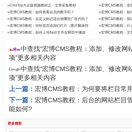
››
CmsTop大众版视频教程之：文章采集教程
››
宏博CMS教程：添
››
宏博CMS教程：如何查看会员的数字ID？
加...
››
宏博CMS教程：如何
››
宏博CMS教程：自定义标记适合放哪些广告代码？
››
宏博CMS教程：阅
››
宏博CMS教程：何给首页添加幻灯片（图片翻滚特
性...
››
宏博CMS教程：什
效）...
››
宏博CMS教程：如何上传flash文件在网页中播放
››
宏博CMS教程：文
么...
中查找“宏博CMS教程：添加、修改网
项”更多相关内容
中查找“宏博CMS教程：添加、修改网
项”更多相关内容
上一篇：
宏博CMS教程：为何要将栏目常
下一篇：
宏博CMS教程：后台的网站栏目
能如何?
更多精彩