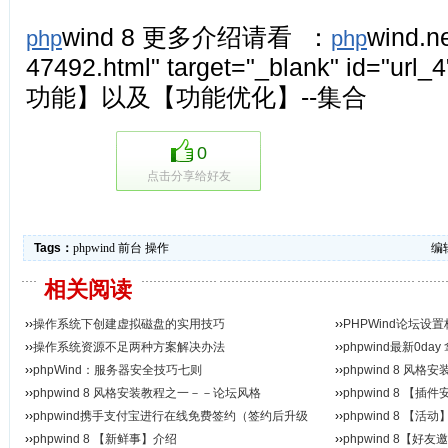
wind 8 更多介绍请看 ：
wind.ne
php
php
47492.html" target="_blank" id="url_4
功能】以及【功能优化】--集合
0
点击分享给好友
Tags：
phpwind
前台
操作
编辑
相关阅读
››
操作系统下创建虚拟磁盘的实用技巧
››
PHPWind论坛设
››
操作系统资源不足两种方案解决办法
››
phpwind最新0da
››
phpWind：服务器安全技巧七则
››
phpwind 8 
››
phpwind 8 风格安装教程之一－－论坛风格
››
phpwind 8 【插
››
phpwind携手支付宝进行在线免费签约（签约后升级
››
phpwind 8 【活
认...
››
phpwind 8 【新鲜事】介绍
››
phpwind 8【好