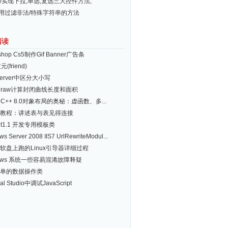
ery实现下拉,单选,复选三大控件方法,
常用过滤非法/特殊字符串的方法
阅读
oshop Cs5制作Gif Banner广告条
元(friend)
Server中区分大小写
eldraw计算封闭曲线长度和面积
al C++ 8.0对象布局的奥秘：虚函数、多...
cle教程：讲述表与表见得连接
net1.1 开发专用模板类
s Server 2008 IIS7 UrlRewriteModul...
软盘上跑的Linux引导器详细过程
dows 系统一些容易混淆故障释疑
单的数据操作类
al Studio中调试JavaScript