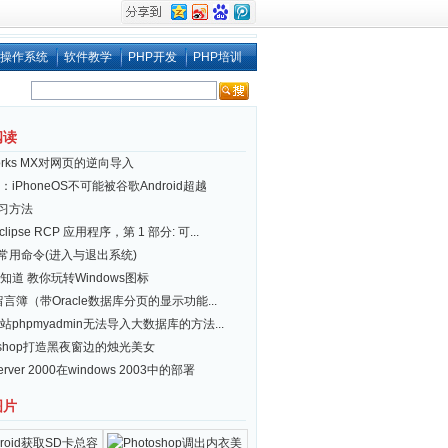
操作系统
软件教学
PHP开发
PHP培训
阅读
works MX对网页的逆向导入
iPhoneOS不可能被谷歌Android超越
习方法
clipse RCP 应用程序，第 1 部分: 可...
ux 常用命令(进入与退出系统)
知道 教你玩转Windows图标
 留言簿（带Oracle数据库分页的显示功能...
站phpmyadmin无法导入大数据库的方法...
toshop打造黑夜窗边的烛光美女
server 2000在windows 2003中的部署
图片