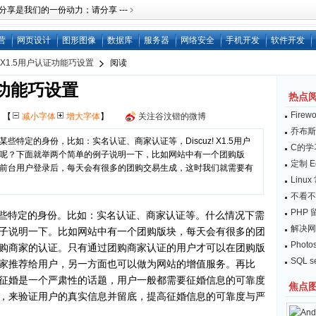
是我们的一份动力；请分享 ---﹥
营
网页设计
图形图像
数据库
服务器
网络安全
手机开发
软件开发
z! X1.5用户认证功能巧设置
阅读
认证功能巧设置
热点
Fire
网
【
减小字体
增大字体
】
关注谷汶锴的微博
乔布斯：
特定的身份，比如：实名认证、商家认证等，Discuz! X1.5用户
C的学
呢？下面就举两个简单的例子说明一下，比如网站中有一个团购版
定制 E
前台用户登录后，每天会有很多的团购交易生成，这时我们就需要有
Lin
不看不
PHP
些特定的身份。比如：实名认证、商家认证等。什么情况下需
解决网
子说明一下。比如网站中有一个团购版块，每天会有很多的团
Pho
购商家的认证。只有通过团购商家认证的用户才可以在团购版
SQL 
家推荐给用户，另一方面也可以做为网站的增值服务。再比
征婚是一个严肃性的话题，用户一般都需要征婚信息的可靠度
焦点
，来验证用户的真实信息并留底，提高征婚信息的可靠度与严