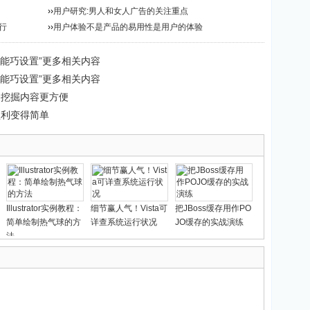
››
用户研究:男人和女人广告的关注重点
行
››
用户体验不是产品的易用性是用户的体验
认证功能巧设置”更多相关内容
认证功能巧设置”更多相关内容
变革 挖掘内容更方便
 让盈利变得简单
Illustrator实例教程：
细节赢人气！Vista可
把JBoss缓存用作PO
简单绘制热气球的方
详查系统运行状况
JO缓存的实战演练
法