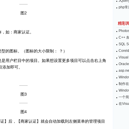
JQu
php
图2
精彩
Phot
称，如：商家认证。
C++ 友
SQL 
类型的图标。（图标的大小限制： ？）
Cor
Visu
息是用户栏目中的项目。如果想设置更多项目可以点击右上角
Ora
目添加即可。
asp.
Window
制作在
Win
图3
一个简
在Visu
图4
认证】后，【商家认证】就会自动加载到左侧菜单的管理项目