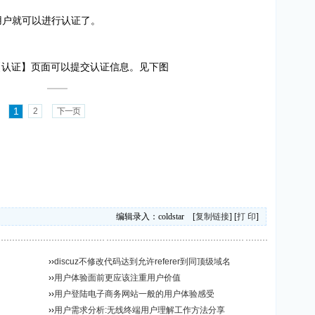
用户就可以进行认证了。
【认证】页面可以提交认证信息。见下图
1
2
下一页
编辑录入：coldstar [
复制链接
] [
打 印
]
››
discuz不修改代码达到允许referer到同顶级域名
››
用户体验面前更应该注重用户价值
››
用户登陆电子商务网站一般的用户体验感受
››
用户需求分析:无线终端用户理解工作方法分享