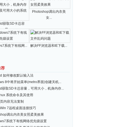
Photoshop调出内衣美
女...
roid获取SD卡总容
量...
ws7系统下有线网...
解决FF浏览器和IE下载...
推荐
roid 如何修改默认输入法
ows 8中将开始菜单(metro界面)创建关机...
roid获取SD卡总容量，可用大小，机身内存...
inux 系统命令及其使用
页内容无法复制
Win 7远程桌面连接技巧
toshop调出内衣美女照柔美效果
dows7系统下有线网络优先级设置