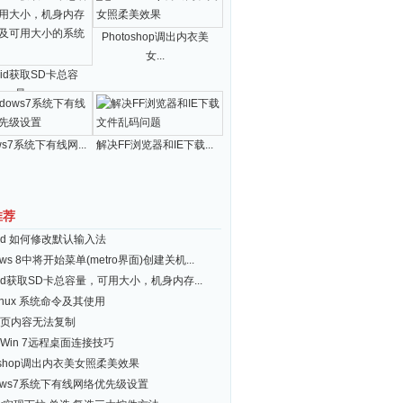
Photoshop调出内衣美
女...
roid获取SD卡总容
量...
ws7系统下有线网...
解决FF浏览器和IE下载...
推荐
roid 如何修改默认输入法
ows 8中将开始菜单(metro界面)创建关机...
roid获取SD卡总容量，可用大小，机身内存...
inux 系统命令及其使用
页内容无法复制
Win 7远程桌面连接技巧
toshop调出内衣美女照柔美效果
dows7系统下有线网络优先级设置