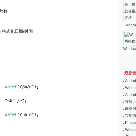
的秒数
And
了如何格式化日期/时间
Windo
）
最新
And
date
(
"
Y/m/d
"
);
Wind
And
"
<br />
"
;
详解L
解决网
date
(
"
Y-m-d
"
);
实用的
Pho
Win