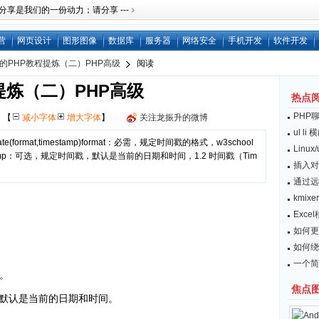
是我们的一份动力；请分享 ---﹥
营
网页设计
图形图像
数据库
服务器
网络安全
手机开发
软件开发
ool的PHP教程提炼（二）PHP高级
阅读
程提炼（二）PHP高级
热点
PHP
网
【
减小字体
增大字体
】
关注龙振升的微博
ul l
date(format,timestamp)format：必需，规定时间戳的格式，w3school
Linu
tamp：可选，规定时间戳，默认是当前的日期和时间，1.2 时间戳（Tim
插入对
通过远
kmix
Exc
如何更
如何绕开
一个简
。
焦点
默认是当前的日期和时间。