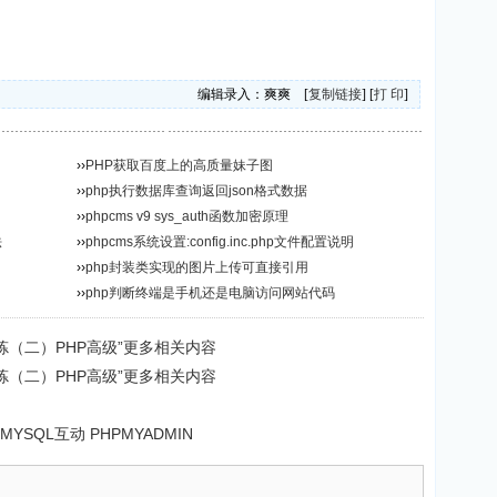
编辑录入：爽爽 [
复制链接
] [
打 印
]
››
PHP获取百度上的高质量妹子图
››
php执行数据库查询返回json格式数据
››
phpcms v9 sys_auth函数加密原理
法
››
phpcms系统设置:config.inc.php文件配置说明
››
php封装类实现的图片上传可直接引用
››
php判断终端是手机还是电脑访问网站代码
程提炼（二）PHP高级”更多相关内容
程提炼（二）PHP高级”更多相关内容
- MYSQL互动 PHPMYADMIN