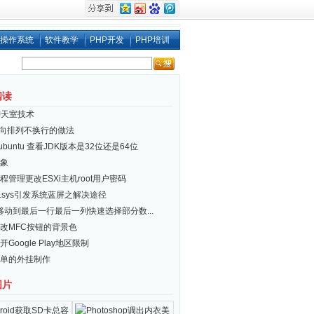
操作系统
软件教学
PHP开发
PHP培训
阅读
聊天室技术
i 横向排列不换行的做法
x/ubuntu 查看JDK版本是32位还是64位
象
程管理更改ESXi主机root用户密码
er.sys引发系统蓝屏之解决途径
el移动到最后一行最后一列快速选择部分数...
改MFC按钮的背景色
Google Play地区限制
单的外挂制作
图片