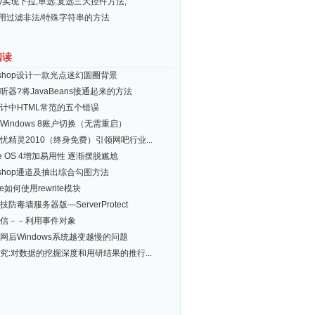
ery实现下拉,单选,复选三大控件方法,
常用过滤非法/特殊字符串的方法
阅读
toshop设计一款光点迷幻圆圈背景
听器?将JavaBeans接通起来的方法
计中HTML常范的五个错误
Windows 8账户切换（无需重启）
忧精灵2010（终身免费）引领网吧行业...
ne OS 4增加易用性 逐渐摆脱尴尬
toshop通道及抽出综合勾图方法
he如何使用rewrite模块
防毒墙服务器版—ServerProtect
信－－利用事件对象
网后Windows系统越变越慢的问题
究:对数据的挖掘深度和用研结果的推行...