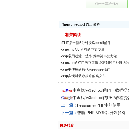
点击分享给好友
Tags：
wschool
PHP
教程
相关阅读
››
PHP后台隔5分钟发送email邮件
››
phpcms V9 所有的中文变量
››
php常用过滤非法/特殊字符串的方法
››
phpcms的栏目缓存无限级罗列展示处理方
››
php中使用函数代替require操作
››
php实现封装数据库的类文件
中查找“w3school的PHP教
中查找“w3school的PHP教
上一篇：
hessian 在PHP中的使用
下一篇：
曹鹏 PHP MYSQL开发(43) 
更多精彩