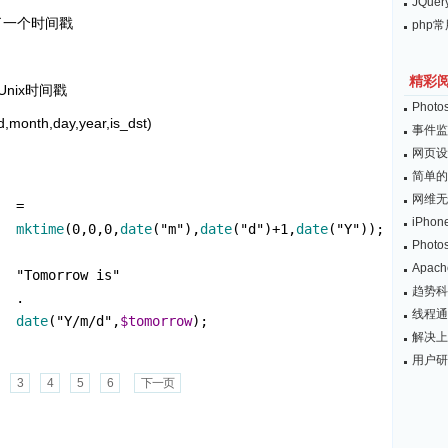
JQu
规定了一个时间戳
php
精彩
Unix时间戳
Pho
month,day,year,is_dst)
事件监
网页设
简单的
网维无
=
iPho
mktime
(
0
,
0
,
0
,
date
(
"
m
"
)
,
date
(
"
d
"
)
+
1
,
date
(
"
Y
"
));
Pho
Apac
"
Tomorrow is
"
趋势科技
.
线程通
date
(
"
Y/m/d
"
,
$tomorrow
);
解决上
用户研
3
4
5
6
下一页