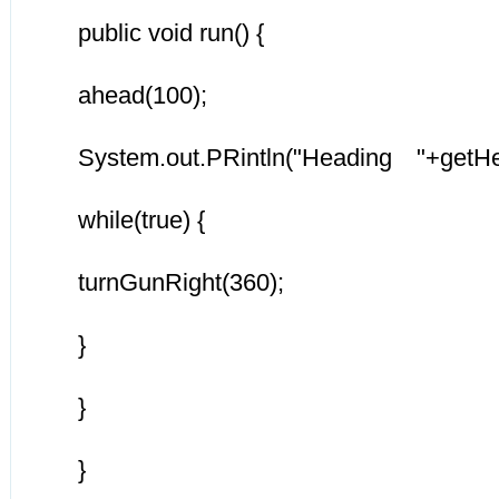
public void run() {
ahead(100);
System.out.PRintln("Heading "+getHea
while(true) {
turnGunRight(360);
}
}
}