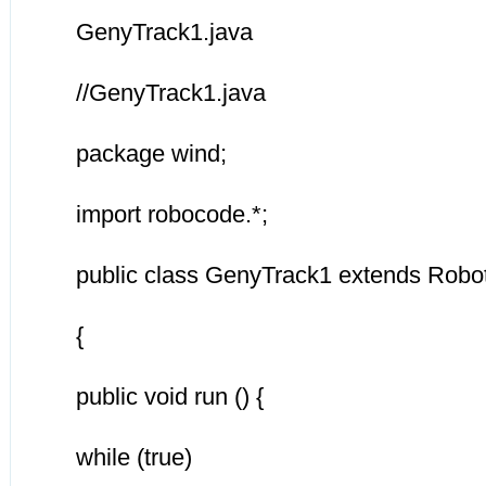
GenyTrack1.java
//GenyTrack1.java
package wind;
import robocode.*;
public class GenyTrack1 extends Robo
{
public void run () {
while (true)