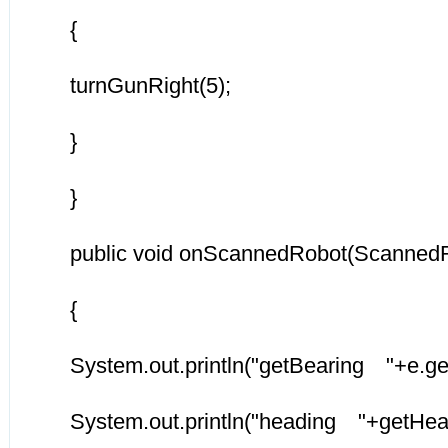
{
turnGunRight(5);
}
}
public void onScannedRobot(ScannedR
{
System.out.println("getBearing "+e.get
System.out.println("heading "+getHead