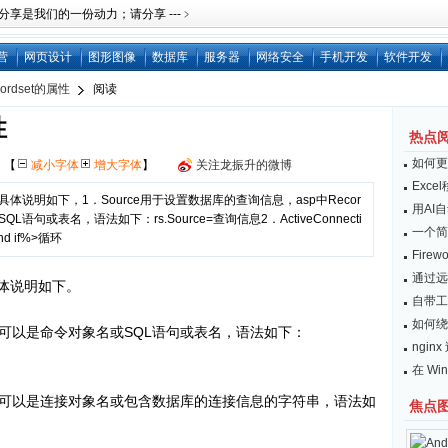
是我们的一份动力；请分享 ---﹥
营
网页设计
图形图像
数据库
服务器
网络安全
手机开发
软件开发
cordset的属性
阅读
性
热点
如何更
网
【
减小字体
增大字体
】
关注龙振升的微博
Exc
性具体说明如下，1．Source用于设置数据库的查询信息，asp中Recor
用AI
句或表名，语法如下：rs.Source=查询信息2．ActiveConnecti
一个简
 if%>循环
Fire
通过远
具体说明如下。
自带工
如何绕开
可以是命令对象名或SQL语句或表名，语法如下：
ngi
在 Wi
可以是连接对象名或包含数据库的连接信息的字符串，语法如
焦点