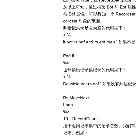
Eof 都为 True，在 RecordSet 里
从以上可知，通过检验 Bof 与 Eof 属
与 Eof 属性，可以得知一个 Recor
cordset 对象的范围。
判断记集录是否为空的代码如下：
< %
if not rs.bof and rs.eof the
…
End if
%>
循环输出记录集记录的代码如下：
< %
Do while not rs.eof ' 如果
…
Rs.MoveNext
Loop
%>
10．RecordCount
用于返回记录集中的记录总数。我们常用 Re
记录。例如：