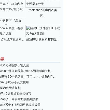
Photoshop调出内衣美
女...
roid获取SD卡总容
量...
ws7系统下有线网...
解决FF浏览器和IE下载...
推荐
roid 如何修改默认输入法
ows 8中将开始菜单(metro界面)创建关机...
roid获取SD卡总容量，可用大小，机身内存...
inux 系统命令及其使用
页内容无法复制
Win 7远程桌面连接技巧
toshop调出内衣美女照柔美效果
dows7系统下有线网络优先级设置