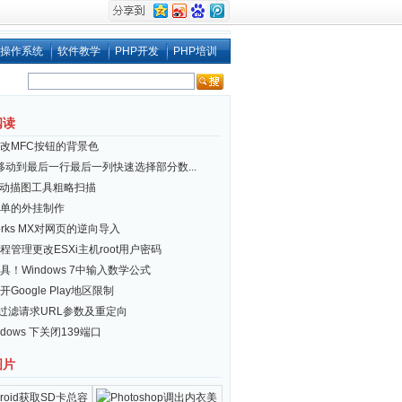
操作系统
软件教学
PHP开发
PHP培训
阅读
改MFC按钮的背景色
el移动到最后一行最后一列快速选择部分数...
自动描图工具粗略扫描
单的外挂制作
works MX对网页的逆向导入
程管理更改ESXi主机root用户密码
具！Windows 7中输入数学公式
Google Play地区限制
nx 过滤请求URL参数及重定向
ndows 下关闭139端口
图片