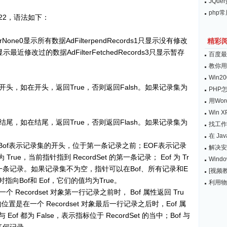
JQu
php
22，语法如下：
terNone0显示所有数据AdFilterpendRecords1只显示没有修改
精彩
s2只显示最近修改过的数据AdFilterFetchedRecords3只显示暂存
百度最
教你用
Win20
头，如在开头，返回True，否则返回Falsh。如果记录集为
PHP
用Wo
Win
尾，如在结尾，返回True，否则返回Flash。如果记录集为
找工作
在 Ja
。Bof表示记录集的开头，位于第一条记录之前；EOF表示记录
解决安
ue，当前指针指到 RecordSet 的第一条记录； Eof 为 Tr
Wind
的最后一条记录。如果记录集不为空，指针可以在Bof、所有记录和E
[视频教
向Bof和 Eof，它们的值均为True。
利用物化
ecordset 对象第一行记录之前时， Bof 属性返回 Tru
位置是在一个 Recordset 对象最后一行记录之后时，Eof 属
与 Eof 都为 False，表示指标位于 RecordSet 的当中；Bof 与