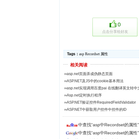
0
点击分享给好友
Tags：
asp
Recordset
属性
相关阅读
››
asp.net页面弄成伪静态页面
››
ASP.NET及JS中的cookie基本用法
››
asp.net实现调用百度pai 在线翻译英文转中
››
Asp.net定时执行程序
››
ASP.NET验证控件RequiredFieldValidator
››
ASP.NET中获取用户控件中控件的ID
中查找“asp中Recordset的
中查找“asp中Recordset的