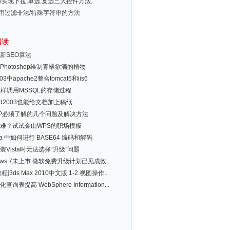
ery实现下拉,单选,复选三大控件方法,
常用过滤非法/特殊字符串的方法
阅读
新SEO算法
Photoshop绘制青翠欲滴的植物
03中apache2整合tomcat5和iis6
怎样调用MSSQL的存储过程
rd2003也能给文档加上稿纸
 XP必须了解的几个问题及解决方法
难？试试金山WPS的职场模板
va 中如何进行 BASE64 编码和解码
装Vista时无法选择“升级”问题
ows 7未上市 微软免费升级计划已见成效...
程]3ds Max 2010中文版 1-2.视图操作...
查询表提高 WebSphere Information...