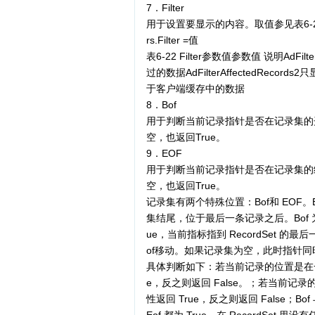
7．Filter
用于设置要显示的内容。取值参见表6-
rs.Filter =值
表6-22 Filter参数值参数值 说明AdFil
过的数据AdFilterAffectedRecord
于客户端缓存中的数据
8．Bof
用于判断当前记录指针是否在记录集的开
空，也返回True。
9．EOF
用于判断当前记录指针是否在记录集的结
空，也返回True。
记录集有两个特殊位置：Bof和 EOF
集结尾，位于最后一条记录之后。Bof 为 Tr
ue，当前指标指到 RecordSet 
of移动。如果记录集为空，此时指针同时指
具体判断如下：若当前记录的位置是在一个 R
e，反之则返回 False。；若当前记录的
性返回 True，反之则返回 False；Bof 