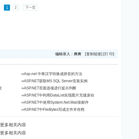
1
2
下一页
编辑录入：爽爽 [
复制链接
] [
打 印
]
››
Asp.net 中将汉字转换成拼音的方法
››
ASP.NET获取MS SQL Server安装实例
文
››
ASP.NET页面选项进行提示判断
››
ASP.NET中利用DataList实现图片无缝滚动
››
ASP.NET中使用System.Net.Mail发邮件
››
ASP.NET中FileBytes写成文件并存档
属性”更多相关内容
属性”更多相关内容