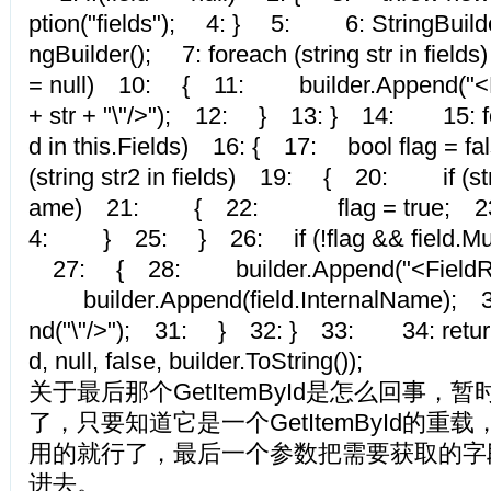
ption("fields"); 4: } 5: 6: StringBuilder
ngBuilder(); 7: foreach (string str in field
= null) 10: { 11: builder.Append("<F
+ str + "\"/>"); 12: } 13: } 14: 15: for
d in this.Fields) 16: { 17: bool flag = 
(string str2 in fields) 19: { 20: if (str2
ame) 21: { 22: flag = true;
4: } 25: } 26: if (!flag && field.Mus
27: { 28: builder.Append("<FieldRe
builder.Append(field.InternalName);
nd("\"/>"); 31: } 32: } 33: 34: return 
d, null, false, builder.ToString());
关于最后那个GetItemById是怎么回事，
了，只要知道它是一个GetItemById的重
用的就行了，最后一个参数把需要获取的字段
进去。