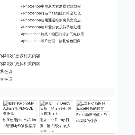
››
Photoshop中性灰美女磨皮实战教程
››
Photoshop打造华丽细腻的暗金肤色
››
Photoshop使用通道给多斑美女磨皮
››
Photoshop给可爱的女孩转手绘处理
››
photoshop特效：给图片添加闪电效果
››
photoshop照片处理：修复偏色图像
纹字体特效”更多相关内容
纹字体特效”更多相关内容
幻紫色调
复古色调
Excel动画图解：Exc
如何使用phpMyAdm
建立一个 Derby 日
el模版的保存
in管理MySQL数据库
历，第 2 部分: 嵌入
选项（上）