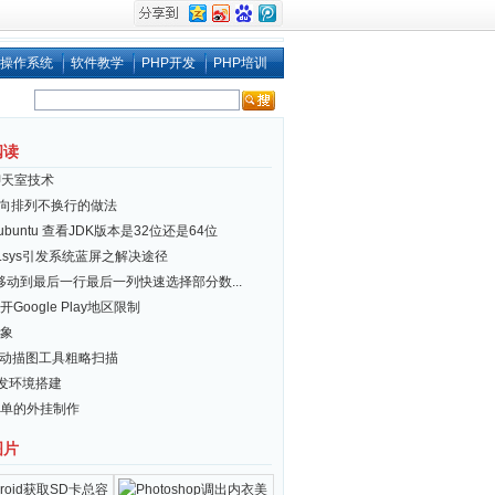
操作系统
软件教学
PHP开发
PHP培训
阅读
聊天室技术
i 横向排列不换行的做法
x/ubuntu 查看JDK版本是32位还是64位
er.sys引发系统蓝屏之解决途径
el移动到最后一行最后一列快速选择部分数...
Google Play地区限制
象
自动描图工具粗略扫描
开发环境搭建
单的外挂制作
图片