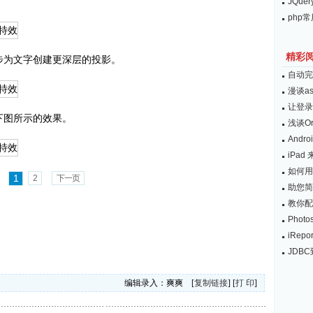
JQu
php
精彩
步为文字创建更深层的投影。
自动完
漫谈a
让登录
下图所示的效果。
浅谈O
And
iPad
如何用
1
2
下一页
助您简
教你配
Pho
iRe
JDB
编辑录入：爽爽 [
复制链接
] [
打 印
]