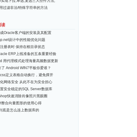
ery实现下拉,单选,复选三大控件方法,
常用过滤非法/特殊字符串的方法
阅读
成Oracle客户端的安装及其配置
sp.net设计中的性能优化问题
注册表时 保持在根目录状态
racle ERP上线准备的五条重要经验
roid 用代理模式处理海量高频数据更新
 来了 Android WIN7平板你爱谁？
css定义表格自动换行，避免撑开
化网络安全 从此不在为安全担心
置安全稳定的SQL Server数据库
toshop快速消除肖像照片黑眼圈
port整合向量图形的使用心得
C到底是怎么连上数据库的