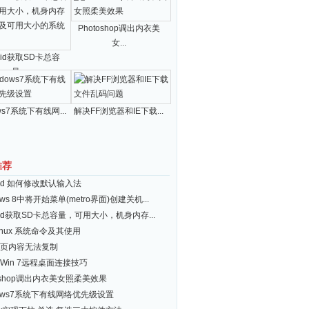
Photoshop调出内衣美
女...
roid获取SD卡总容
量...
ws7系统下有线网...
解决FF浏览器和IE下载...
推荐
roid 如何修改默认输入法
ows 8中将开始菜单(metro界面)创建关机...
roid获取SD卡总容量，可用大小，机身内存...
inux 系统命令及其使用
页内容无法复制
Win 7远程桌面连接技巧
toshop调出内衣美女照柔美效果
dows7系统下有线网络优先级设置