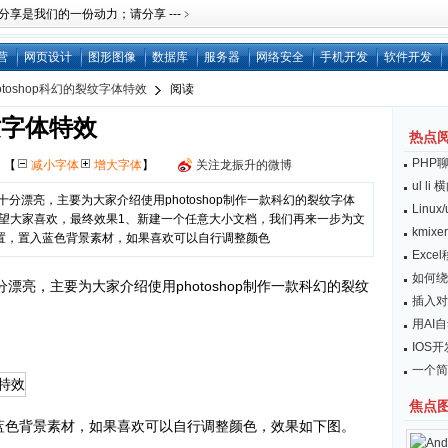
是我们的一份动力；请分享 ---﹥
营
网页设计
图形图像
数据库
服务器
网络安全
手机开发
软件开发
otoshop科幻的裂纹字体特效
阅读
裂纹字体特效
热点
PHP
网
【
减小字体
增大字体
】
关注龙振升的微博
ul l
特效十分漂亮，主要为大家介绍使用photoshop制作一款科幻的裂纹字体
Linu
效，希望大家喜欢，最终效果1、新建一个任意大小文档，我们再来一步为文
kmix
置，置入蓝色背景素材，如果喜欢可以自行调整颜色
Exc
如何绕开
十分漂亮，主要为大家介绍使用photoshop制作一款科幻的裂纹
插入对
用AI
IOS
一个简
焦点
蓝色背景素材，如果喜欢可以自行调整颜色，效果如下图。