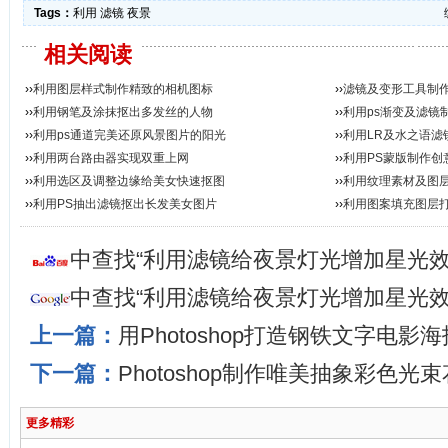
Tags：
利用
滤镜
夜景
相关阅读
››
利用图层样式制作精致的相机图标
››
滤镜及变形工具制
››
利用钢笔及涂抹抠出多发丝的人物
››
利用ps渐变及滤镜
››
利用ps通道完美还原风景图片的阳光
››
利用LR及水之语滤
››
利用两台路由器实现双重上网
››
利用PS蒙版制作创
››
利用选区及调整边缘给美女快速抠图
››
利用纹理素材及图
››
利用PS抽出滤镜抠出长发美女图片
››
利用图案填充图层
中查找“利用滤镜给夜景灯光增加星光效
中查找“利用滤镜给夜景灯光增加星光效
上一篇：
用Photoshop打造钢铁文字电影海
下一篇：
Photoshop制作唯美抽象彩色光
更多精彩