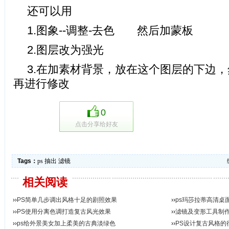
还可以用
1.图象--调整-去色 然后加蒙板
2.图层改为强光
3.在加素材背景，放在这个图层的下边
再进行修改
0
点击分享给好友
Tags：
ps
抽出
滤镜
相关阅读
››
PS简单几步调出风格十足的剧照效果
››
ps玛莎拉蒂高清桌
››
PS使用分离色调打造复古风光效果
››
滤镜及变形工具制
››
ps给外景美女加上柔美的古典淡绿色
››
PS设计复古风格的