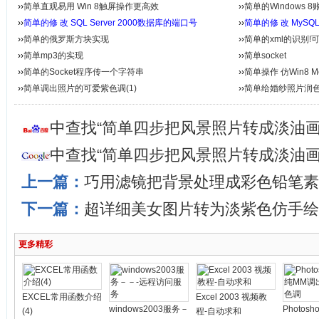
››
简单直观易用 Win 8触屏操作更高效
››
简单的Windows
››
简单的修 改 SQL Server 2000数据库的端口号
››
简单的修 改 MyS
››
简单的俄罗斯方块实现
››
简单的xml的识别!
››
简单mp3的实现
››
简单socket
››
简单的Socket程序传一个字符串
››
简单操作 仿Win8 Me
››
简单调出照片的可爱紫色调(1)
››
简单给婚纱照片润色(
中查找“简单四步把风景照片转成淡油画
中查找“简单四步把风景照片转成淡油画
上一篇：
巧用滤镜把背景处理成彩色铅笔素
下一篇：
超详细美女图片转为淡紫色仿手绘
更多精彩
EXCEL常用函数介绍
Excel 2003 视频教
windows2003服务－
Photos
(4)
程-自动求和