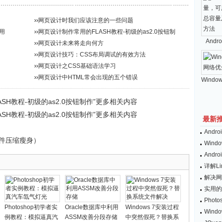
››
网页设计时我们应该注意的一些问题
用
››
网页设计制作常用的FLASH教程-初级的as2.0按钮制
And
作...
››
网页设计未来将走向何方
››
网页设计技巧：CSS布局调试的有效方法
››
网页设计之CSS基础语法学习
››
网页设计中HTML常会出现的五个错误
Windo
SH教程-初级的as2.0按钮制作”更多相关内容
SH教程-初级的as2.0按钮制作”更多相关内容
最新
And
f文件压缩瘦身）
Wind
And
详解L
解决网
实用的
Pho
Photoshop初学者实
Oracle数据库中利用
Windows 7安装过程
Win
例教程：模拟逼真汽
ASSM改善分段存储
中突然假死？替换系