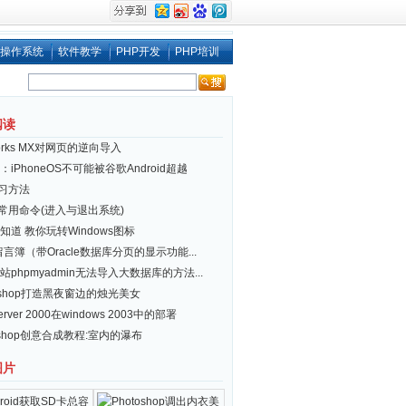
操作系统
软件教学
PHP开发
PHP培训
阅读
works MX对网页的逆向导入
iPhoneOS不可能被谷歌Android超越
习方法
ux 常用命令(进入与退出系统)
知道 教你玩转Windows图标
 留言簿（带Oracle数据库分页的显示功能...
站phpmyadmin无法导入大数据库的方法...
toshop打造黑夜窗边的烛光美女
server 2000在windows 2003中的部署
toshop创意合成教程:室内的瀑布
图片