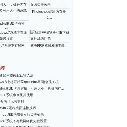
Photoshop调出内衣美
女...
roid获取SD卡总容
量...
ws7系统下有线网...
解决FF浏览器和IE下载...
推荐
roid 如何修改默认输入法
ows 8中将开始菜单(metro界面)创建关机...
roid获取SD卡总容量，可用大小，机身内存...
inux 系统命令及其使用
页内容无法复制
Win 7远程桌面连接技巧
toshop调出内衣美女照柔美效果
dows7系统下有线网络优先级设置