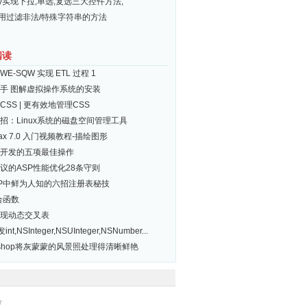
ery实现下拉,单选,复选三大控件方法,
常用过滤非法/特殊字符串的方法
阅读
WE-SQW 实现 ETL 过程 1
手 图解虚拟操作系统的安装
CSS | 更有效地管理CSS
招：Linux系统的磁盘空间管理工具
Max 7.0 入门视频教程-描绘图形
cle开发的五项最佳操作
议的ASP性能优化28条守则
 XP中鲜为人知的六招注册表秘技
集合函数
实现动态交叉表
int,NSInteger,NSUInteger,NSNumber...
toshop将灰蒙蒙的风景照处理得清晰鲜艳
号