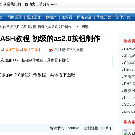
是我们的一份动力；请分享 ---﹥
营
网页设计
图形图像
数据库
服务器
网络安全
手机开发
软件开发
作常用的FLASH教程-初级的as2.0按钮制作...
阅读
SH教程-初级的as2.0按钮制作
热点
Fire
【
减小字体
增大字体
】
关注杨恒飞的微博
乔布斯：
-初级的as2.0按钮制作教程，具体看下图吧
C的学
Lin
初级的as2.0按钮制作教程，具体看下图吧
不看不
PHP
解决网
Pho
SQL 
pho
焦点
编辑录入：coldstar [
复制链接
] [
打 印
]