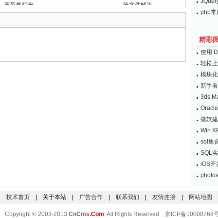
JQu
车氙气灯光
统文件解决
php
精彩
使用 D
轻松上
模块化
新手看
3ds 
Ora
微软建
Win
sql
SQL
iOS开发
pho
技术首页
| 关于本站 |
广告合作
|
联系我们
|
友情连接
|
网站地图
Copyright © 2003-2013
CnCms
.Com
. All Rights Reserved 京ICP备10000768