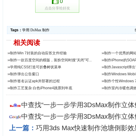
0
点击分享给好友
Tags：
学用
DsMax
制作
相关阅读
››
制作Win 7封装的自动应答文件经验
››
制作一个优秀的网站
››
制作一款百度空间的模版，装扮空间时搜“关闭”可...
››
制作iPhone的S
››
学用纯CSS打造可折叠树状菜单
››
制作Javascript
››
制作弹出公告窗口
››
制作Windows Mob
››
制作签名认证apk并部署的过程
››
制作个性Windows 
››
制作工艺复杂 白色iPhone4跳票到年底
››
制作室内冷暖色调
中查找“一步一步学用3DsMax制作立
中查找“一步一步学用3DsMax制作立
上一篇：
巧用3ds Max快速制作池塘倒影效