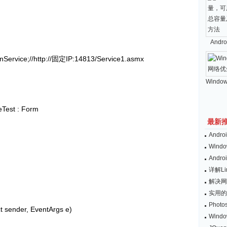
And
ervice;//http://固定IP:14813/Service1.asmx
Windo
eTest : Form
最新
And
Wind
And
详解L
解决网
实用的
Pho
ct sender, EventArgs e)
Win