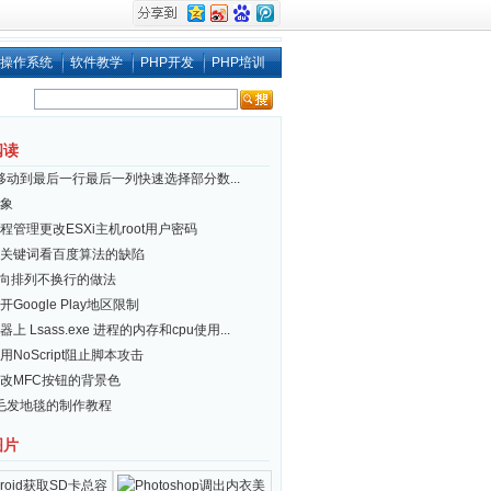
操作系统
软件教学
PHP开发
PHP培训
阅读
el移动到最后一行最后一列快速选择部分数...
象
程管理更改ESXi主机root用户密码
ai关键词看百度算法的缺陷
i 横向排列不换行的做法
Google Play地区限制
上 Lsass.exe 进程的内存和cpu使用...
用NoScript阻止脚本攻击
改MFC按钮的背景色
y毛发地毯的制作教程
图片