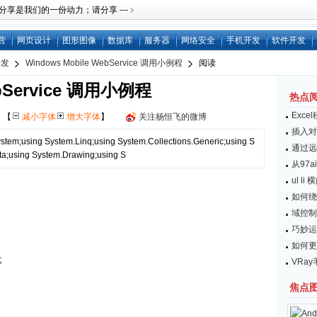
是我们的一份动力；请分享 ---﹥
营
网页设计
图形图像
数据库
服务器
网络安全
手机开发
软件开发
开发
Windows Mobile WebService 调用小例程
阅读
ebService 调用小例程
热点
Exc
网
【
减小字体
增大字体
】
关注杨恒飞的微博
插入对
ystem;using System.Linq;using System.Collections.Generic;using S
通过远
a;using System.Drawing;using S
从97
ul l
如何绕开
域控制器
巧妙运
如何更
;
VRa
焦点