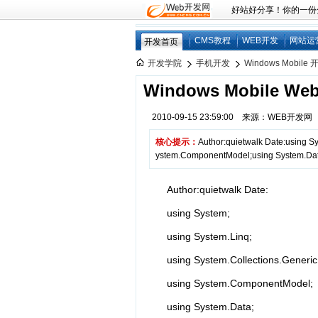
好站好分享！你的一份分享
CMS教程
WEB开发
网站运
开发首页
开发学院
手机开发
Windows Mobile 
Windows Mobile W
2010-09-15 23:59:00 来源：WEB开发
核心提示：
Author:quietwalk Date:using S
ystem.ComponentModel;using System.Dat
Author:quietwalk Date:
using System;
using System.Linq;
using System.Collections.Generic
using System.ComponentModel;
using System.Data;