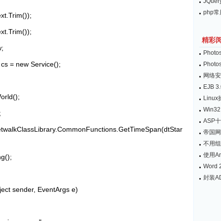
JQu
php
xt.Trim());
xt.Trim());
精彩
w;
Pho
s = new Service();
Pho
网络安
EJB
orld();
Lin
Win32
;
ASP
etwalkClassLibrary.CommonFunctions.GetTimeSpan(dtStar
帝国网
不用组
使用A
ng();
Wor
封装A
ject sender, EventArgs e)