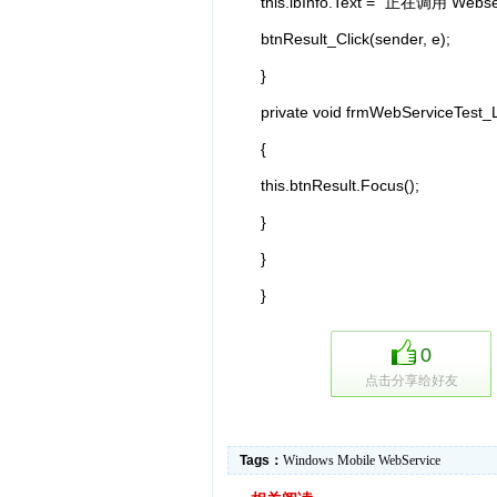
this.lbInfo.Text = "正在调用 Webs
btnResult_Click(sender, e);
}
private void frmWebServiceTest_
{
this.btnResult.Focus();
}
}
}
0
点击分享给好友
Tags：
Windows
Mobile
WebService