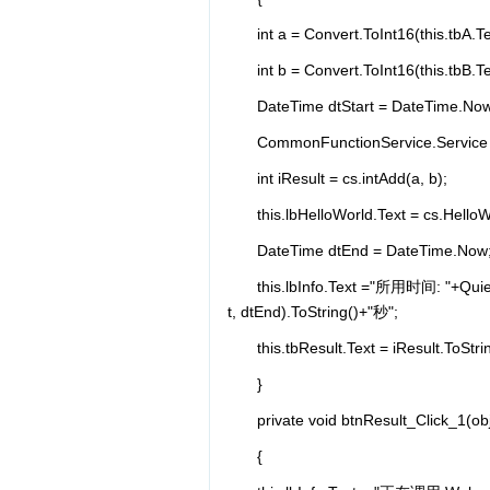
int a = Convert.ToInt16(this.tbA.Te
int b = Convert.ToInt16(this.tbB.Te
DateTime dtStart = DateTime.No
CommonFunctionService.Service c
int iResult = cs.intAdd(a, b);
this.lbHelloWorld.Text = cs.HelloW
DateTime dtEnd = DateTime.Now
this.lbInfo.Text ="所用时间: "+Qui
t, dtEnd).ToString()+"秒";
this.tbResult.Text = iResult.ToStri
}
private void btnResult_Click_1(ob
{