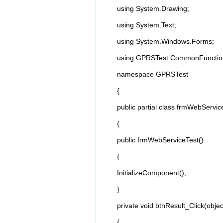
using System.Drawing;
using System.Text;
using System.Windows.Forms;
using GPRSTest.CommonFunctionS
namespace GPRSTest
{
public partial class frmWebServic
{
public frmWebServiceTest()
{
InitializeComponent();
}
private void btnResult_Click(obje
{