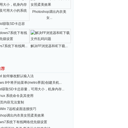
Photoshop调出内衣美
女...
roid获取SD卡总容
量...
ws7系统下有线网...
解决FF浏览器和IE下载...
推荐
roid 如何修改默认输入法
ows 8中将开始菜单(metro界面)创建关机...
roid获取SD卡总容量，可用大小，机身内存...
inux 系统命令及其使用
页内容无法复制
Win 7远程桌面连接技巧
toshop调出内衣美女照柔美效果
dows7系统下有线网络优先级设置