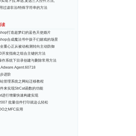
ery实现下拉,单选,复选三大控件方法,
常用过滤非法/特殊字符串的方法
阅读
toshop打造超梦幻的蓝色天使婚片
toshop合成魔法书中孩子们嬉戏的场景
全重心正从被动检测转向主动防御
 3.0开发指南之组合主键的方法
ux操作系统下目录创建与删除常用方法
.Adware.Agent.60718
十步进阶
站管理系统之网站迁移教程
件来实现StrCat函数的功能
nt进行增量快速构建实现
d 2007 批量信件打印就这么轻松
DO之MFC应用