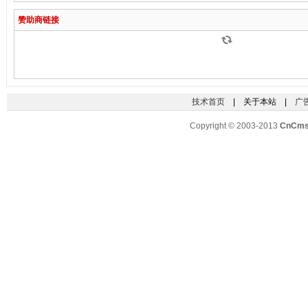
级 CDT 解析和持久
赞助商链接
文档对象模型
技术首页
| 关于本站 |
广
Copyright © 2003-2013
CnCm