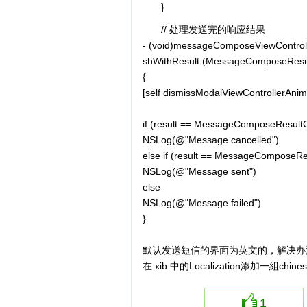
}
// 处理发送完的响应结果
- (void)messageComposeViewControll
shWithResult:(MessageComposeResul
{
[self dismissModalViewControllerAni
if (result == MessageComposeResult
NSLog(@"Message cancelled")
else if (result == MessageComposeRe
NSLog(@"Message sent")
else
NSLog(@"Message failed")
}
默认发送短信的界面为英文的，解决办
在.xib 中的Localization添加一組chin
1