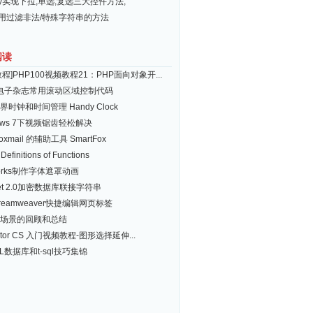
ery实现下拉,单选,复选三大控件方法,
常用过滤非法/特殊字符串的方法
阅读
程]PHP100视频教程21：PHP面向对象开...
sh电子杂志常用滚动区域控制代码
时钟和时间管理 Handy Clock
dows 7下视频锯齿轻松解决
oxmail 的辅助工具 SmartFox
Definitions of Functions
works制作字体遮罩动画
net 2.0加密数据库联接字符串
reamweaver快捷编辑网页标签
场景的回顾和总结
strator CS 入门视频教程-图形选择延伸...
L数据库和t-sql技巧集锦