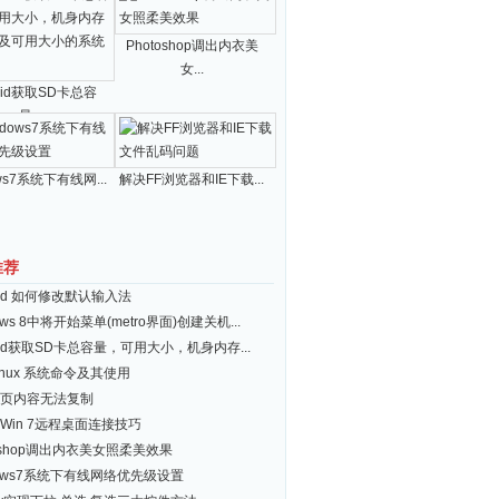
Photoshop调出内衣美
女...
roid获取SD卡总容
量...
ws7系统下有线网...
解决FF浏览器和IE下载...
推荐
roid 如何修改默认输入法
ows 8中将开始菜单(metro界面)创建关机...
roid获取SD卡总容量，可用大小，机身内存...
inux 系统命令及其使用
页内容无法复制
Win 7远程桌面连接技巧
toshop调出内衣美女照柔美效果
dows7系统下有线网络优先级设置