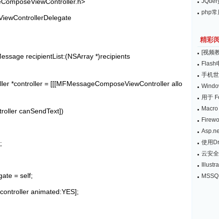
ComposeViewController.h>
JQu
php
ControllerDelegate
精彩
[视频教
ssage recipientList:(NSArray *)recipients
Fla
手机世界
 *controller = [[[MFMessageComposeViewController allo
Win
用于 F
Macro 
oller canSendText])
Fire
Asp.
使用D
;
云安全
Illu
te = self;
MSSQ
controller animated:YES];