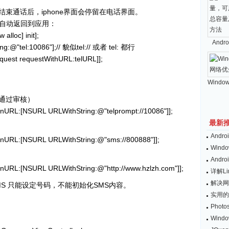
束通话后，iphone界面会停留在电话界面。
自动返回到应用：
lloc] init];
And
g:@"tel:10086"];// 貌似tel:// 或者 tel: 都行
uest requestWithURL:telURL]];
Windo
通过审核）
penURL:[NSURL URLWithString:@"telprompt://10086"]];
最新
And
openURL:[NSURL URLWithString:@"sms://800888"]];
Wind
And
penURL:[NSURL URLWithString:@"http://www.hzlzh.com"]];
详解L
解决网
MS 只能设定号码，不能初始化SMS内容。
实用的
Pho
Win