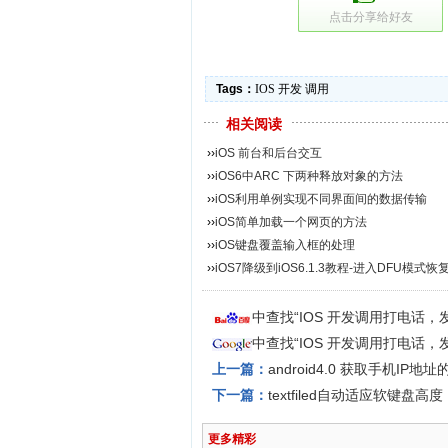
点击分享给好友
Tags：
IOS
开发
调用
相关阅读
››
iOS 前台和后台交互
››
iOS6中ARC 下两种释放对象的方法
››
iOS利用单例实现不同界面间的数据传输
››
iOS简单加载一个网页的方法
››
iOS键盘覆盖输入框的处理
››
iOS7降级到iOS6.1.3教程-进入DFU模式恢复IOS
中查找“IOS 开发调用打电话
中查找“IOS 开发调用打电话
上一篇：
android4.0 获取手机IP地
下一篇：
textfiled自动适应软键盘高度
更多精彩