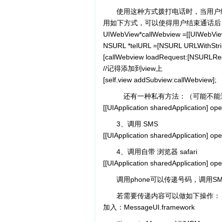
使用这种方式拨打电话时，当用户结
用如下方式，可以使得用户结束通话后
UIWebView*callWebview =[[UIWebView a
NSURL *telURL =[NSURL URLWithStrin
[callWebview loadRequest:[NSURLReq
//记得添加到view上
[self.view addSubview:callWebview];
还有一种私有方法：（可能不能
[[UIApplication sharedApplication] o
3、调用 SMS
[[UIApplication sharedApplication] 
4、调用自带 浏览器 safari
[[UIApplication sharedApplication] o
调用phone可以传递号码，调用S
若需要传递内容可以做如下操作：
加入：MessageUI.framework