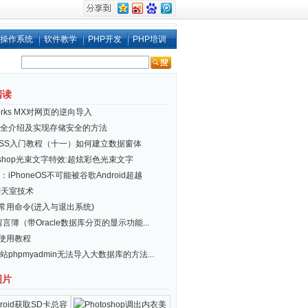
操作系统
软件教学
PHP开发
PHP培训
阅读
works MX对网页的逆向导入
全介绍及实现存储安全的方法
ESS入门教程（十一）如何建立数据窗体
toshop光束文字特效:超炫彩色光束文字
iPhoneOS不可能被谷歌Android超越
聊天室技术
ux 常用命令(进入与退出系统)
 留言簿（带Oracle数据库分页的显示功能...
 u使用教程
站phpmyadmin无法导入大数据库的方法...
图片