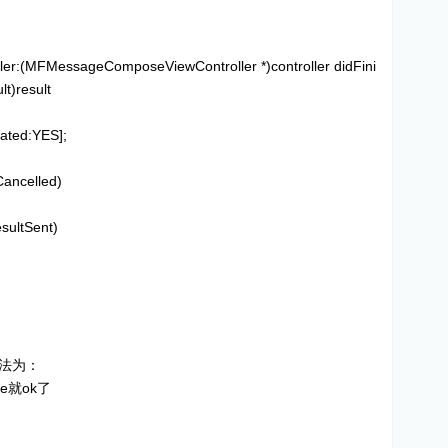
er:(MFMessageComposeViewController *)controller didFini
t)result
mated:YES];
Cancelled)
sultSent)
法为：
ese就ok了