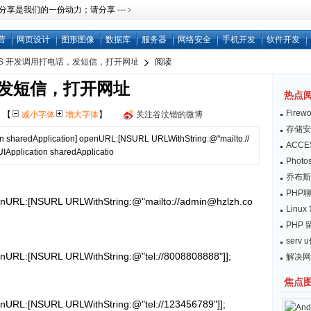
是我们的一份动力；请分享 ---﹥
营
网页设计
图形图像
数据库
服务器
网络安全
手机开发
软件开发
OS 开发调用打电话，发短信，打开网址
阅读
，发短信，打开网址
热点
Fire
网
【
减小字体
增大字体
】
关注谷汶锴的微博
存储安
sharedApplication] openURL:[NSURL URLWithString:@"mailto://
ACC
pplication sharedApplicatio
Pho
乔布斯：
PHP
openURL:[NSURL URLWithString:@"mailto://admin@hzlzh.co
Lin
PHP
serv
penURL:[NSURL URLWithString:@"tel://8008808888"]];
解决网
焦点
penURL:[NSURL URLWithString:@"tel://123456789"]];