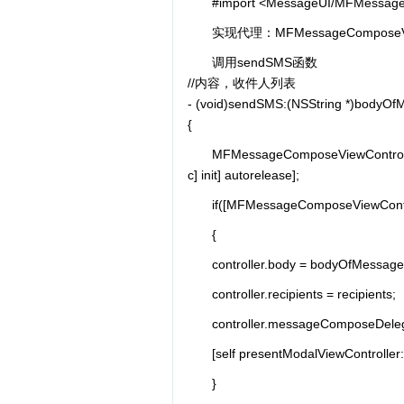
#import <MessageUI/MFMessage
实现代理：MFMessageComposeView
调用sendSMS函数
//内容，收件人列表
- (void)sendSMS:(NSString *)bodyOfMe
{
MFMessageComposeViewController
c] init] autorelease];
if([MFMessageComposeViewContr
{
controller.body = bodyOfMessage
controller.recipients = recipients;
controller.messageComposeDelega
[self presentModalViewController:
}