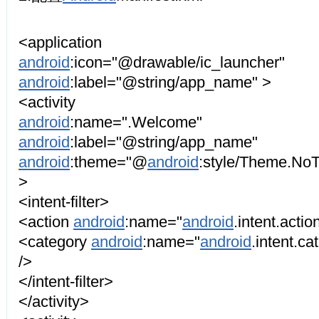
<application
android
:icon="@drawable/ic_launcher"
android
:label="@string/app_name" >
<activity
android
:name=".Welcome"
android
:label="@string/app_name"
android
:theme="@
android
:style/Theme.NoTi
>
<intent-filter>
<action
android
:name="
android
.intent.acti
<category
android
:name="
android
.intent.
/>
</intent-filter>
</activity>