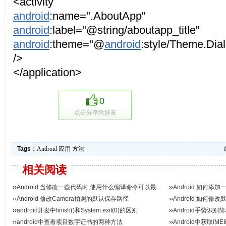
<activity
android
:name=".AboutApp"
android
:label="@string/aboutapp_title"
android
:theme="@
android
:style/Theme.Dia
/>
</application>
0
点击分享给好友
Tags：
Android
应用
方法
相关阅读
››
Android 当修改一些代码时,使用什么编译命令可以最...
››
Android 如何添
››
Android 修改Camera拍照的默认保存路径
››
Android 如何修
››
android开发中finish()和System.exit(0)的区别
››
Android手势识别
››
android中查看项目数字证书的两种方法
››
Android中获取IM