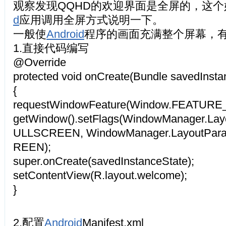
观察发现QQHD的欢迎界面是全屏的，这
d
应用调用全屏方式说明一下。
一般使
Android
程序的画面充满整个屏幕，
1.直接代码编写
@Override
protected void onCreate(Bundle savedInsta
{
requestWindowFeature(Window.FEATURE
getWindow().setFlags(WindowManager.La
ULLSCREEN, WindowManager.LayoutPa
REEN);
super.onCreate(savedInstanceState);
setContentView(R.layout.welcome);
}
2.配置
Android
Manifest.xml