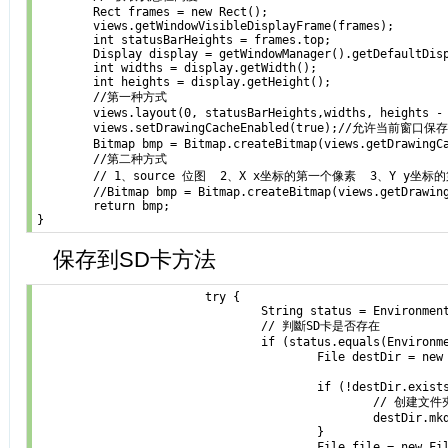
	Rect frames = new Rect();

	views.getWindowVisibleDisplayFrame(frames);

	int statusBarHeights = frames.top;

	Display display = getWindowManager().getDefaultDisplay();

	int widths = display.getWidth();

	int heights = display.getHeight();

	//第一种方式		

	views.layout(0, statusBarHeights,widths, heights - statusBarHeights);

	views.setDrawingCacheEnabled(true);//允许当前窗口保存缓存信息 ，两种方式都需要加上

  	Bitmap bmp = Bitmap.createBitmap(views.getDrawingCache());

	//第二种方式		

	// 1、source 位图  2、X x坐标的第一个像素  3、Y y坐标的第一个像素  4、宽度的像素在每一行  5、高度的行数

	//Bitmap bmp = Bitmap.createBitmap(views.getDrawingCache(), 0, statusBarHeights,widths, heights - statusBarHeights);

	return bmp;  

}
保存到SD卡方法
			try {

				String status = Environment.getExternalStorageState();

				// 判斷SD卡是否存在

				if (status.equals(Environment.MEDIA_MOUNTED)) {

					File destDir = new File("文件夹名");

					if (!destDir.exists()) {

						// 创建文件夾

						destDir.mkdirs();

					}

					File file = new File("图片名");
