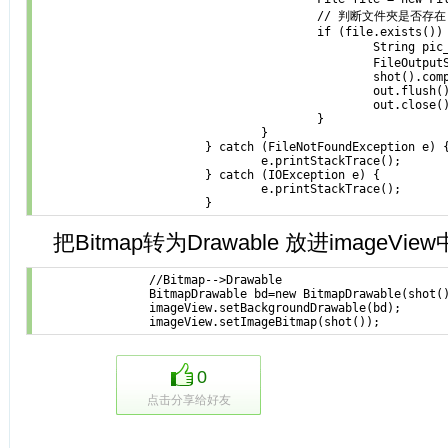
					// 判断文件夾是否存在

					if (file.exists()) {

						String pic_path ="文件夹名" +"图片名"+".png";

						FileOutputStream out = new FileOutputStream(pic_path);

						shot().compress(Bitmap.CompressFormat.PNG,100, out);

						out.flush();

						out.close();

					}

				}

			} catch (FileNotFoundException e) {

				e.printStackTrace();

			} catch (IOException e) {

				e.printStackTrace();

			}
把Bitmap转为Drawable 放进imageView
		//Bitmap-->Drawable  

                BitmapDrawable bd=new BitmapDrawable(shot()
                imageView.setBackgroundDrawable(bd);  

                imageView.setImageBitmap(shot()); 
0
点击分享给好友