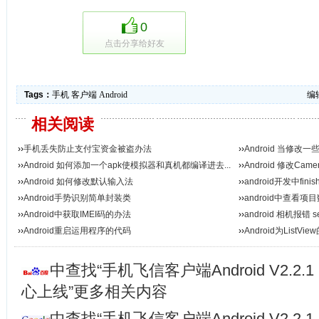
0
点击分享给好友
Tags：
手机
客户端
Android
编辑
相关阅读
››
手机丢失防止支付宝资金被盗办法
››
Android 当修改
››
Android 如何添加一个apk使模拟器和真机都编译进去...
››
Android 修改C
››
Android 如何修改默认输入法
››
android开发中finis
››
Android手势识别简单封装类
››
android中查看
››
Android中获取IMEI码的办法
››
android 相机报错 set
››
Android重启运用程序的代码
››
Android为ListV
中查找“手机飞信客户端Android V2.2.
心上线”更多相关内容
中查找“手机飞信客户端Android V2.2.