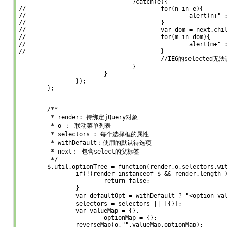
				}catch(e){

//					for(n in e){

//						alert(n+" : "+e[n]);

//					}

//					var dom = next.children("option[value="+keyArr[i+2]+"]");

//					for(m in dom){

//						alert(m+" : "+dom[m]);

//					}

					//IE6的selected无法设置未知错误。

				} 

			}

		});

	};

	/**

	 * render: 待绑定jQuery对象

	 * o ： 联动菜单列表

	 * selectors : 每个选择框的属性

	 * withDefault：使用的默认待选项

	 * next： 包含select的父标签

	 */

	$.util.optionTree = function(render,o,selectors,withDefault,next){

		if(!(render instanceof $ && render.length )){

			return false;

		}

		var defaultOpt = withDefault ? "<option value=''>"+withDefault+"</option>" : "<option value=''>请选择</option>";

		selectors = selectors || [{}];

		var valueMap = {},

			optionMap = {};

		reverseMap(o,"",valueMap,optionMap);
