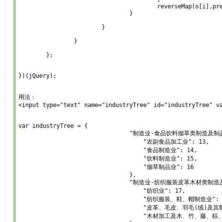
					reverseMap(o[i],prefix+"$"+t,valueMap,optionMap);

				}

			}

		}

	};

})(jQuery);

用法：

<input type="text" name="industryTree" id="industryTree" va
var industryTree = {

        		        "制造业-食品饮料烟草类制造及制品": {

        		            "农副食品加工业": 13,

        		            "食品制造业": 14,

        		            "饮料制造业": 15,

        		            "烟草制品业": 16

        		        },

        		        "制造业-纺织服装皮革木材类制造及制品": {

        		            "纺织业": 17,

        		            "纺织服装、鞋、帽制造业": 18,

        		            "皮革、毛皮、羽毛(绒)及其制品业": 19,

        		            "木材加工及木、竹、藤、棕、草制品业" :20
