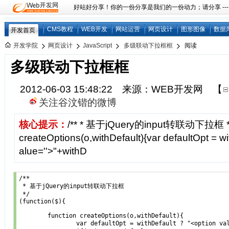
好站好分享！你的一份分享是我们的一份动力；请分享 ---
CMS教程
WEB开发
网站运营
网页设计
图形图像
数据
开发首页
开发学院
网页设计
JavaScript
多级联动下拉框框
阅读
多级联动下拉框框
2012-06-03 15:48:22 来源：WEB开发网
【
关注谷汶锴的微博
核心提示：
/** * 基于jQuery的input转联动下拉框 */(f
createOptions(o,withDefault){var defaultOpt = wi
alue=''>"+withD
/**

 * 基于jQuery的input转联动下拉框

 */

(function($){

	function createOptions(o,withDefault){

		var defaultOpt = withDefault ? "<option value=''>"+withDefault+"</option>" : "<option value=''>请选择</option>";
