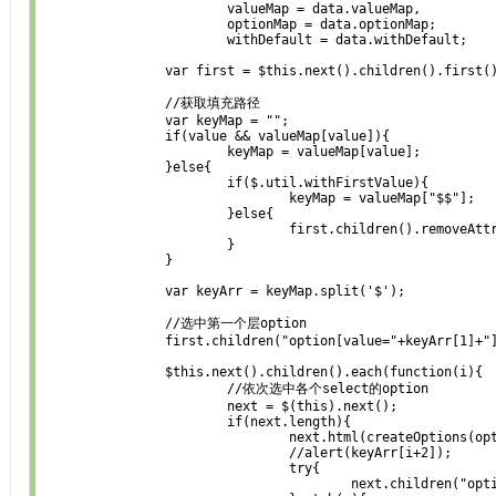
			valueMap = data.valueMap,

			optionMap = data.optionMap;

			withDefault = data.withDefault;

		var first = $this.next().children().first();

		//获取填充路径

		var keyMap = "";

		if(value && valueMap[value]){

			keyMap = valueMap[value];

		}else{

			if($.util.withFirstValue){

				keyMap = valueMap["$$"];

			}else{

				first.children().removeAttr('selected').first().attr('selected',true);

			}

		}

		var keyArr = keyMap.split('$');

		//选中第一个层option

		first.children("option[value="+keyArr[1]+"]").attr("selected",true);

		$this.next().children().each(function(i){

			//依次选中各个select的option

			next = $(this).next();

			if(next.length){

				next.html(createOptions(optionMap[keyArr[i+1]],withDefault));

				//alert(keyArr[i+2]);

				try{

					next.children("option[value="+keyArr[i+2]+"]").attr("selected",true);
