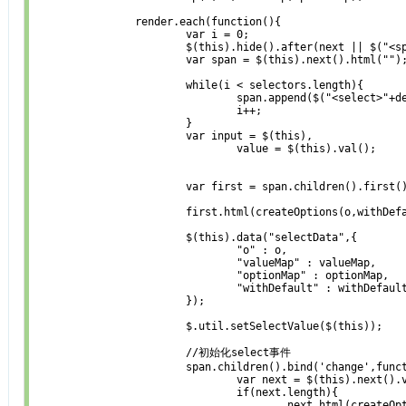
		render.each(function(){

			var i = 0;

			$(this).hide().after(next || $("<span></span>"));

			var span = $(this).next().html("");

			while(i < selectors.length){

				span.append($("<select>"+defaultOpt+"</select>").attr(selectors[i]));

				i++;

			}

			var input = $(this),

				value = $(this).val();

			var first = span.children().first();

			first.html(createOptions(o,withDefault));

			$(this).data("selectData",{

				"o" : o,

				"valueMap" : valueMap,

				"optionMap" : optionMap,

				"withDefault" : withDefault

			});

			$.util.setSelectValue($(this));

			//初始化select事件

			span.children().bind('change',function(){

				var next = $(this).next().val("");

				if(next.length){

					next.html(createOptions(optionMap[$(this).val()],withDefault));
