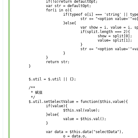
		if(!o)return defaultOpt;

		var str = defaultOpt;

		for(i in o){

			if(typeof o[i] === 'string' || typeof o[i] === 'number'){

				str += "<option value='"+o[i]+"'>"+i+"</option>"; 

			}else{

				var show = i, value = i, split = i.split('_');

				if(split.length === 2){

					show = split[0];

					value= split[1];

				}

				str += "<option value='"+value+"'>"+show+"</option>";

			}

		}

		return str;

	}

	$.util = $.util || {};

	/**

	 * 赋值

	 */

	$.util.setSelectValue = function($this,value){

		if(value){

			$this.val(value);

		}else{

			value = $this.val();

		}

		var data = $this.data("selectData"),

			o = data.o,
