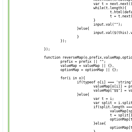
					var t = next.next();

					while(t.length){

						t.html(defaultOpt);

						t = t.next();

					}

					input.val("");

				}else{

					input.val($(this).val());

				}

			});

		});

		function reverseMap(o,prefix,valueMap,optionMap){

			prefix = prefix || "";

			valueMap = valueMap || {},

			optionMap = optionMap || {};

			for(i in o){

				if(typeof o[i] === 'string' || typeof o[i] === 'number'){

					valueMap[o[i]] = prefix+"$"+o[i]+"$"+i;

					valueMap["$$"] = valueMap["$$"] || valueMap[o[i]];

				}else{

					var t = i;

					var split = i.split('_');

					if(split.length === 2){

						valueMap[split[1]] = prefix+"$"+split[1]+"$"+split[0];

						t = split[1];

						optionMap[t] = o[i];

					}else{

						optionMap[t] = o[t];

					}
