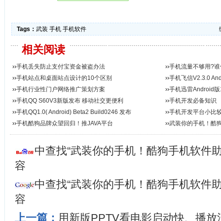
Tags：
武装
手机
手机软件
相关阅读
››
手机丢失防止支付宝资金被盗办法
››
手机流量不够用?
››
手机站点和桌面站点设计的10个区别
››
手机飞信V2.3.0 An
››
手机行业性门户网络推广策划方案
››
手机迅雷Android版1.
››
手机QQ S60V3新版发布 移动社交更便利
››
手机开发必备知识
››
手机QQ1.0( Android) Beta2 Build0246 发布
››
手机开发平台小比
››
手机酷狗品牌众望回归！推JAVA平台
››
武装你的手机！酷
中查找“武装你的手机！酷狗手机软件助
容
中查找“武装你的手机！酷狗手机软件助
容
上一篇：
用新版PPTV看电影启动快、播放