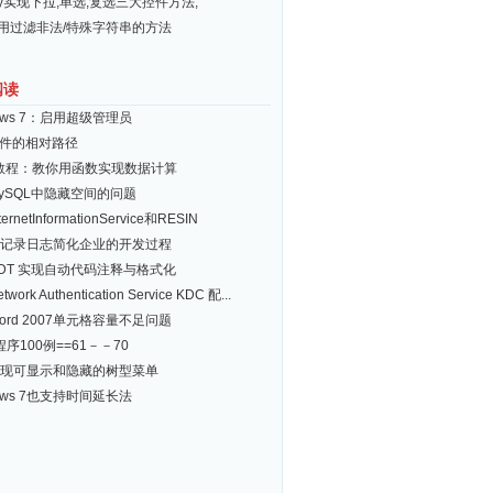
ery实现下拉,单选,复选三大控件方法,
常用过滤非法/特殊字符串的方法
阅读
dows 7：启用超级管理员
a文件的相对路径
d教程：教你用函数实现数据计算
ySQL中隐藏空间的问题
ernetInformationService和RESIN
记录日志简化企业的开发过程
JDT 实现自动代码注释与格式化
twork Authentication Service KDC 配...
ord 2007单元格容量不足问题
序100例==61－－70
实现可显示和隐藏的树型菜单
dows 7也支持时间延长法