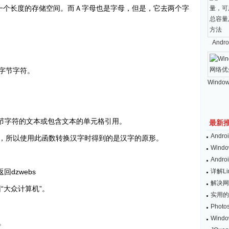
一个长度的存储空间。而Ａ字母也是字母，但是，它去两个字
And
字节字符。
Windo
字节字符的文本或包含文本的单元格引用。
最新
And
，所以使用此函数转换汉字时得到的是汉字的原形。
Wind
And
)” 返回dzwebs
详解L
解决网
返回“大众计算机”。
实用的
Pho
Win
。