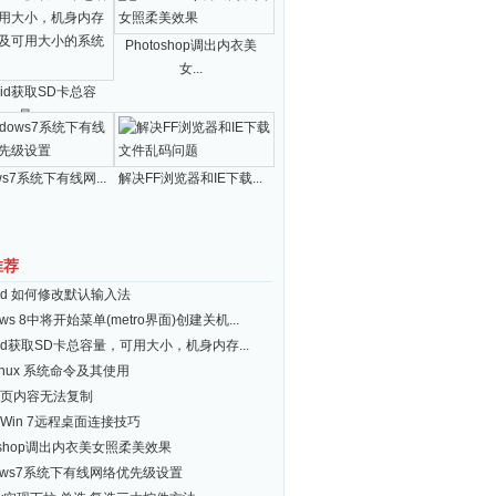
Photoshop调出内衣美
女...
roid获取SD卡总容
量...
ws7系统下有线网...
解决FF浏览器和IE下载...
推荐
roid 如何修改默认输入法
ows 8中将开始菜单(metro界面)创建关机...
roid获取SD卡总容量，可用大小，机身内存...
inux 系统命令及其使用
页内容无法复制
Win 7远程桌面连接技巧
toshop调出内衣美女照柔美效果
dows7系统下有线网络优先级设置