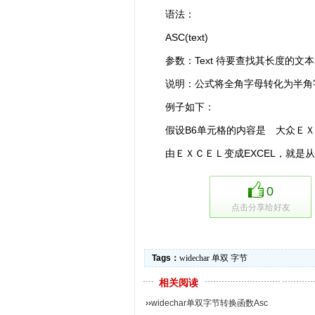
语法：
ASC(text)
参数：Text 待要查找其长度的文
说明：公式将全角字母转化为半角
例子如下：
假设B6单元格的内容是 大众ＥＸＣＥ
由ＥＸＣＥＬ变成EXCEL，就是
0
点击分享给好友
Tags：
widechar
单双
字节
相关阅读
››
widechar单双字节转换函数Asc