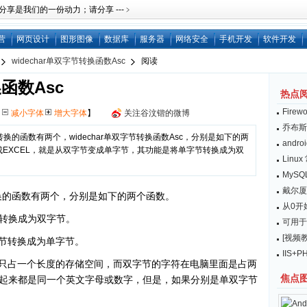
是我们的一份动力；请分享 ---﹥
营
网页设计
图形图像
数据库
服务器
网络安全
手机开发
软件开发
widechar单双字节转换函数Asc
阅读
换函数Asc
热点
Fire
【
减小字体
增大字体
】
关注谷汶锴的微博
乔布斯：
转换的函数有两个，widechar单双字节转换函数Asc，分别是如下的两
and
Ｌ变成EXCEL，就是从双字节变成单字节，其功能是将单字节转换成为双
Lin
MySQL
戴尔厦
转换的函数有两个，分别是如下的两个函数。
从0开始
字节转换成为双字节。
可用于
[视频教
字节转换成为单字节。
IIS
只占一个长度的存储空间，而双字节的字符在电脑里面是占两
焦点
起来都是同一个英文字母或数字，但是，如果分别是单双字节