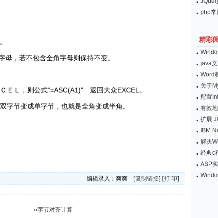
JQu
php
精彩
本。
Win
字母，若不包含全角字母则保持不变。
jav
Wor
关于M
Ｌ，则公式“=ASC(A1)” 返回大众EXCEL。
配置Int
从双字节变成单字节，也就是全角变成半角。
有效地
扩展 
IBM Ne
解决W
经典c程
ASP
Win
编辑录入：爽爽 [
复制链接
] [
打 印
]
››
字节对齐计算