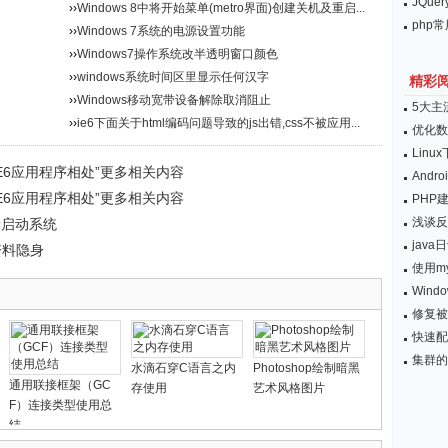
JQu
››
Windows 8中将开始菜单(metro界面)创建关机及重启...
php
››
Windows 7系统的电源设置功能
››
Windows7操作系统改半透明窗口颜色
››
windows系统时间区里显示任何汉字
精彩
››
Windows移动宽带设备解除取消阻止
5大主
››
ie6下面关于html编码问题导致的js出错,css不被应用...
优化数
Lin
与IE6应用程序相处”更多相关内容
Andro
与IE6应用程序相处”更多相关内容
PHP
浅谈反
重新启动系统
java
资料隐身
使用my
Wind
修复被
快速配
集群的
水滴石穿C语言之内
Photoshop绘制暗黑
通用联接框架（GC
存使用
艺术风格图片
F）连接类型使用总
结