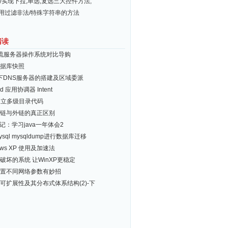
ery实现下拉,单选,复选三大控件方法,
常用过滤非法/特殊字符串的方法
阅读
流服务器操作系统对比导购
据库快照
ux下DNS服务器的搭建及区域委派
id 应用协调器 Intent
建立多级目录代码
链与外链的真正区别
日记：学习java一年体会2
sql mysqldump进行数据库迁移
ows XP 使用及加速法
破坏的系统 让WinXP更稳定
置不同网络参数有妙招
可扩展性及其分布式体系结构(2)-下