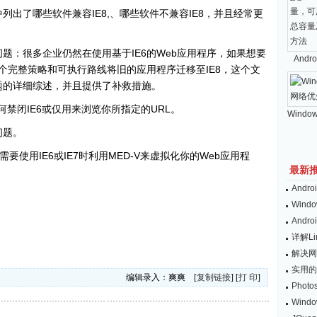
列出了哪些软件兼容IE8,、哪些软件不兼容IE8，并且经常更
问题：很多企业仍然在使用基于IE6的Web应用程序，如果想要
And
要一个完整策略和可执行路线将旧的应用程序迁移至IE8，这个文
问题的详细综述，并且提供了补救措施。
何禁闭IE6或仅用来浏览你所指定的URL。
Windo
问题。
需要使用IE6或IE7时利用MED-V来虚拟化你的Web应用程
最新
And
Wind
And
详解L
解决网
实用的
编辑录入：爽爽 [
复制链接
] [
打 印
]
Pho
Win