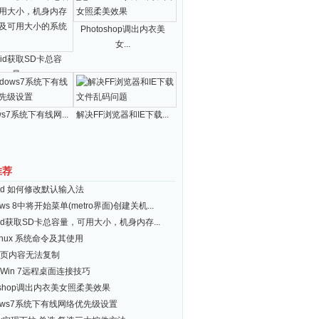
Photoshop调出内衣美
女...
roid获取SD卡总容
量...
ws7系统下有线网...
解决FF浏览器和IE下载...
推荐
roid 如何修改默认输入法
ows 8中将开始菜单(metro界面)创建关机...
roid获取SD卡总容量，可用大小，机身内存...
inux 系统命令及其使用
页内容无法复制
Win 7远程桌面连接技巧
toshop调出内衣美女照柔美效果
dows7系统下有线网络优先级设置