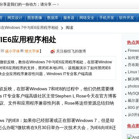
是我们的一份动力；请分享 ---﹥
营
网页设计
图形图像
数据库
服务器
网络安全
手机开发
软件开发
在Windows 7中与IE6应用程序相处
阅读
与IE6应用程序相处
热点
Fire
【
减小字体
增大字体
】
关注杨恒飞的微博
如何更
反映，教你在Windows 7中与IE6应用程序相处，在部署Window
乔布斯：
对IE6应用程序的支持，禁闭IE本地URL：该视频演示了如何禁闭IE6
Lin
企业应用程序兼容性问题，Windows IT专业客户端高级
解决网
pho
映，在部署Windows 7和IE8的过程中，他们仍然需要继
MySQL
 IT专业客户端高级社区主管Stephen L Rose今天在官方博客
戴尔厦
议、文件和应用程序兼容性列表，Rose将这些资源总结归纳
80G 的
从0开始
ndows 7的IE8：如果你已经部署或正在部署Windows 7，但是却
焦点
怎么办呢?微软将在9月30日举办一次技术大会，为IE6向IE8迁