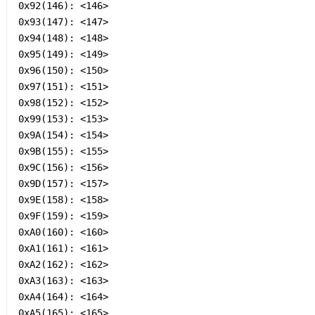
0x92(146): <146>

0x93(147): <147>

0x94(148): <148>

0x95(149): <149>

0x96(150): <150>

0x97(151): <151>

0x98(152): <152>

0x99(153): <153>

0x9A(154): <154>

0x9B(155): <155>

0x9C(156): <156>

0x9D(157): <157>

0x9E(158): <158>

0x9F(159): <159>

0xA0(160): <160>

0xA1(161): <161>

0xA2(162): <162>

0xA3(163): <163>

0xA4(164): <164>

0xA5(165): <165>
