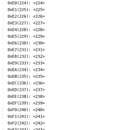
0xE0(224): <224>

0xE1(225): <225>

0xE2(226): <226>

0xE3(227): <227>

0xE4(228): <228>

0xE5(229): <229>

0xE6(230): <230>

0xE7(231): <231>

0xE8(232): <232>

0xE9(233): <233>

0xEA(234): <234>

0xEB(235): <235>

0xEC(236): <236>

0xED(237): <237>

0xEE(238): <238>

0xEF(239): <239>

0xF0(240): <240>

0xF1(241): <241>

0xF2(242): <242>

0xF3(243): <243>
