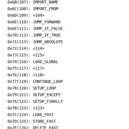
0x6B(107): IMPORT_NAME

0x6C(108): IMPORT_FROM

0x6D(109): <109>

0x6E(110): JUMP_FORWARD

0x6F(111): JUMP_IF_FALSE

0x70(112): JUMP_IF_TRUE

0x71(113): JUMP_ABSOLUTE

0x72(114): <114>

0x73(115): <115>

0x74(116): LOAD_GLOBAL

0x75(117): <117>

0x76(118): <118>

0x77(119): CONTINUE_LOOP

0x78(120): SETUP_LOOP

0x79(121): SETUP_EXCEPT

0x7A(122): SETUP_FINALLY

0x7B(123): <123>

0x7C(124): LOAD_FAST

0x7D(125): STORE_FAST

0x7E(126): DELETE_FAST
