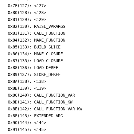
0x7F(127): <127>

0x80(128): <128>

0x81(129): <129>

0x82(130): RAISE_VARARGS

0x83(131): CALL_FUNCTION

0x84(132): MAKE_FUNCTION

0x85(133): BUILD_SLICE

0x86(134): MAKE_CLOSURE

0x87(135): LOAD_CLOSURE

0x88(136): LOAD_DEREF

0x89(137): STORE_DEREF

0x8A(138): <138>

0x8B(139): <139>

0x8C(140): CALL_FUNCTION_VAR

0x8D(141): CALL_FUNCTION_KW

0x8E(142): CALL_FUNCTION_VAR_KW

0x8F(143): EXTENDED_ARG

0x90(144): <144>

0x91(145): <145>
