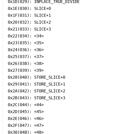
0x1D(029): INPLACE_TRUE_DIVIDE

0x1E(030): SLICE+0

0x1F(031): SLICE+1

0x20(032): SLICE+2

0x21(033): SLICE+3

0x22(034): <34>

0x23(035): <35>

0x24(036): <36>

0x25(037): <37>

0x26(038): <38>

0x27(039): <39>

0x28(040): STORE_SLICE+0

0x29(041): STORE_SLICE+1

0x2A(042): STORE_SLICE+2

0x2B(043): STORE_SLICE+3

0x2C(044): <44>

0x2D(045): <45>

0x2E(046): <46>

0x2F(047): <47>

0x30(048): <48>
