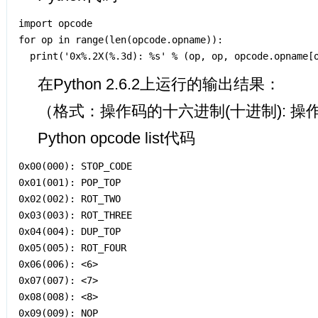
import opcode

for op in range(len(opcode.opname)):

在Python 2.6.2上运行的输出结果：
（格式：操作码的十六进制(十进制): 操
Python opcode list代码
0x00(000): STOP_CODE

0x01(001): POP_TOP

0x02(002): ROT_TWO

0x03(003): ROT_THREE

0x04(004): DUP_TOP

0x05(005): ROT_FOUR

0x06(006): <6>

0x07(007): <7>

0x08(008): <8>

0x09(009): NOP
