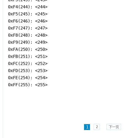
0xF4(244): <244>

0xF5(245): <245>

0xF6(246): <246>

0xF7(247): <247>

0xF8(248): <248>

0xF9(249): <249>

0xFA(250): <250>

0xFB(251): <251>

0xFC(252): <252>

0xFD(253): <253>

0xFE(254): <254>

0xFF(255): <255>
1
2
下一页