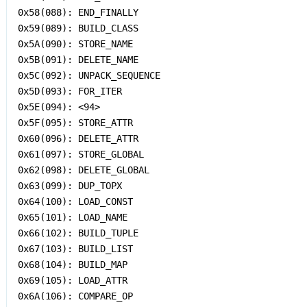
0x58(088): END_FINALLY

0x59(089): BUILD_CLASS

0x5A(090): STORE_NAME

0x5B(091): DELETE_NAME

0x5C(092): UNPACK_SEQUENCE

0x5D(093): FOR_ITER

0x5E(094): <94>

0x5F(095): STORE_ATTR

0x60(096): DELETE_ATTR

0x61(097): STORE_GLOBAL

0x62(098): DELETE_GLOBAL

0x63(099): DUP_TOPX

0x64(100): LOAD_CONST

0x65(101): LOAD_NAME

0x66(102): BUILD_TUPLE

0x67(103): BUILD_LIST

0x68(104): BUILD_MAP

0x69(105): LOAD_ATTR

0x6A(106): COMPARE_OP
