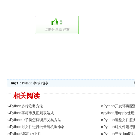
0
点击分享给好友
Tags：
Python
字节
指令
相关阅读
››
Python多行注释方法
››
Python开发环境配
››
Python字符串及正则表达式
››
python用appl
››
Python中子类怎样调用父类方法
››
Python磁盘文件服
››
Python对文件进行批量随机重命名
››
Python对文件进
››
Python读写csv文件
››
Python开发:jpg