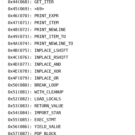
0x44(068): GET_ITER

0x45(069): <69>

0x46(070): PRINT_EXPR

0x47(071): PRINT_ITEM

0x48(072): PRINT_NEWLINE

0x49(073): PRINT_ITEM_TO

0x4A(074): PRINT_NEWLINE_TO

0x4B(075): INPLACE_LSHIFT

0x4C(076): INPLACE_RSHIFT

0x4D(077): INPLACE_AND

0x4E(078): INPLACE_XOR

0x4F(079): INPLACE_OR

0x50(080): BREAK_LOOP

0x51(081): WITH_CLEANUP

0x52(082): LOAD_LOCALS

0x53(083): RETURN_VALUE

0x54(084): IMPORT_STAR

0x55(085): EXEC_STMT

0x56(086): YIELD_VALUE

0x57(087): POP_BLOCK
