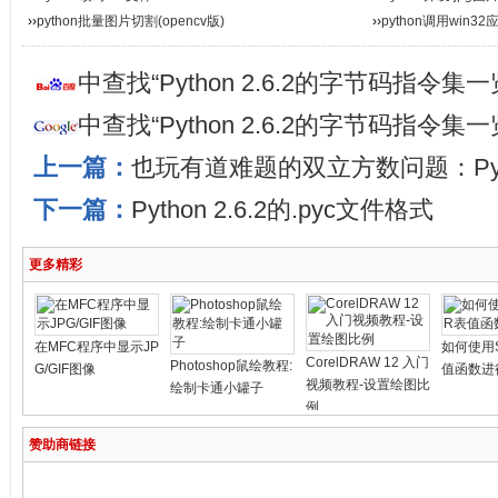
››
python批量图片切割(opencv版)
››
python调用win3
中查找“Python 2.6.2的字节码指令
中查找“Python 2.6.2的字节码指令
上一篇：
也玩有道难题的双立方数问题：Pyt
下一篇：
Python 2.6.2的.pyc文件格式
更多精彩
在MFC程序中显示JP
如何使用S
CorelDRAW 12 入门
Photoshop鼠绘教程:
G/GIF图像
值函数进
视频教程-设置绘图比
绘制卡通小罐子
例
赞助商链接