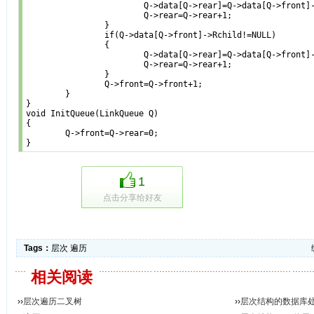
			Q->data[Q->rear]=Q->data[Q->front]->Lchild;

			Q->rear=Q->rear+1;

		}

		if(Q->data[Q->front]->Rchild!=NULL)

		{

			Q->data[Q->rear]=Q->data[Q->front]->Rchild;

			Q->rear=Q->rear+1;

		}

		Q->front=Q->front+1;

	}

}

void InitQueue(LinkQueue Q)

{

	Q->front=Q->rear=0;

}
1
点击分享给好友
Tags：
层次
遍历
相关阅读
››
层次遍历二叉树
››
层次结构的数据库