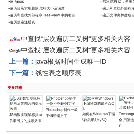
››
遍历map
››
层次结构 ID：使用 SQ
››
遍历目录实现删除,取得大小及深度
››
遍历和查找外部程序T
››
遍历和查找外部程序 Tree-View 中的项目
››
遍历文件夹并建成
››
遍历搜索注册表
中查找“层次遍历二叉树”更多相关内容
中查找“层次遍历二叉树”更多相关内容
上一篇：
java根据时间生成唯一ID
下一篇：
线性表之顺序表
更多精彩
Photoshop制作一款
如何在Windows下编
Exchang
JS函数实现鼠标指向
不钢锈钢文字
译或调试MySQL
全:用筛
后带图片的提示效果
件