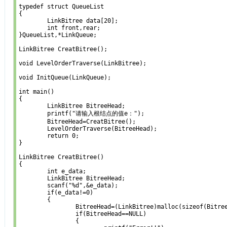
typedef struct QueueList

{

	LinkBitree data[20];

	int front,rear;

}QueueList,*LinkQueue;

LinkBitree CreatBitree();

void LevelOrderTraverse(LinkBitree);

void InitQueue(LinkQueue);

int main()

{

	LinkBitree BitreeHead;

	printf("请输入根结点的值e：");

	BitreeHead=CreatBitree();

	LevelOrderTraverse(BitreeHead);

	return 0;

}

LinkBitree CreatBitree()

{

	int e_data;

	LinkBitree BitreeHead;

	scanf("%d",&e_data);

	if(e_data!=0)

	{

		BitreeHead=(LinkBitree)malloc(sizeof(BitreeNode));

		if(BitreeHead==NULL)

		{
