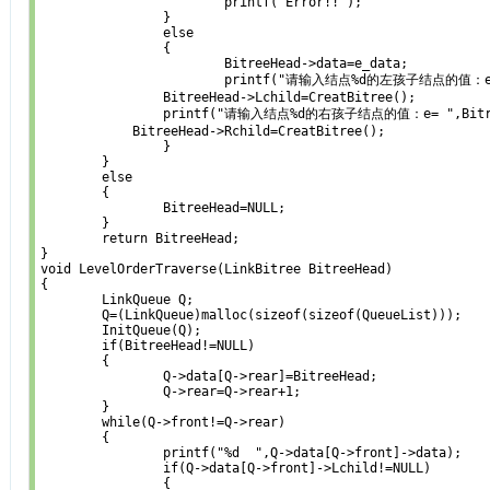
			printf("Error!!");

		}

		else

		{

			BitreeHead->data=e_data;

			printf("请输入结点%d的左孩子结点的值：e= ",BitreeHead->data);

	        BitreeHead->Lchild=CreatBitree();

	        printf("请输入结点%d的右孩子结点的值：e= ",BitreeHead->data);

            BitreeHead->Rchild=CreatBitree();

		}

	}

	else

	{

		BitreeHead=NULL;

	}

	return BitreeHead;

}

void LevelOrderTraverse(LinkBitree BitreeHead)

{

	LinkQueue Q;

	Q=(LinkQueue)malloc(sizeof(sizeof(QueueList)));

	InitQueue(Q);

	if(BitreeHead!=NULL)

	{

		Q->data[Q->rear]=BitreeHead;

		Q->rear=Q->rear+1;

	}

	while(Q->front!=Q->rear)

	{

		printf("%d  ",Q->data[Q->front]->data);

		if(Q->data[Q->front]->Lchild!=NULL)

		{
