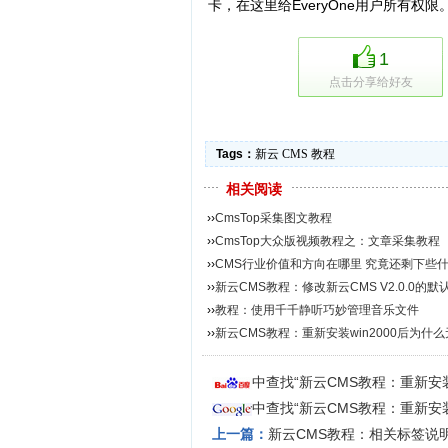
卡，在这里给EveryOne用户所有权限
1
点击分享给好友
Tags：
新云
CMS
教程
相关阅读
››
CmsTop采集图文教程
››
CmsTop大众版视频教程之：文章采集教程
››
CMS行业价值和方向在哪里 究竟还剩下些
››
新云CMS教程：修改新云CMS V2.0.0的
码...
››
教程：使用千千静听巧妙管理音乐文件
››
新云CMS教程：重新安装win2000后为什
新...
中查找“新云CMS教程：重新安装
中查找“新云CMS教程：重新安装
上一篇：
新云CMS教程：相关标签说