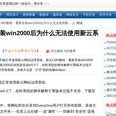
是我们的一份动力；请分享 ---﹥
营
网页设计
图形图像
数据库
服务器
网络安全
手机开发
软件开发
CMS教程：重新安装win2000后为什么无法使用新...
阅读
装win2000后为什么无法使用新云系
热点
Fire
ACC
网
【
减小字体
增大字体
】
关注杨恒飞的微博
Pho
 后，不能正常使用新云网站治理系统，新云CMS教程：重新安装win2000
乔布斯：
2000后浏览器变成ie5.0了，此时系统的脚本解释引擎版本过低不
Lin
开所有权限，具体方法是：打开“我的电脑&rdquo
解决网
pho
后，不能正常使用新云网站治理系统。
MySQL
戴尔厦
成ie5.0了，此时系统的脚本解释引擎版本过低不支持，下载安
80G 的
焦点
器中，将网站所在目录对EveryOne用户打开所有权限。具体方
夹----在其上点右键----选“属性”-----切换到“安全性”选项