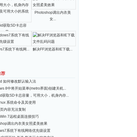
Photoshop调出内衣美
女...
roid获取SD卡总容
量...
ws7系统下有线网...
解决FF浏览器和IE下载...
推荐
roid 如何修改默认输入法
ows 8中将开始菜单(metro界面)创建关机...
roid获取SD卡总容量，可用大小，机身内存...
inux 系统命令及其使用
页内容无法复制
Win 7远程桌面连接技巧
toshop调出内衣美女照柔美效果
dows7系统下有线网络优先级设置