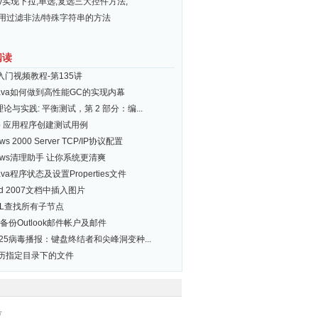
ery实现下拉,单选,复选三大控件方法,
常用过滤非法/特殊字符串的方法
阅读
+入门视频教程-第135讲
 Java如何做到高性能GC的实现内幕
 理论与实践: 平衡测试，第 2 部分：编...
b 应用程序创建测试用例
ws 2000 Server TCP/IP协议配置
dows清理助手 让你系统更清爽
va程序状态及设置Properties文件
rd 2007文档中插入图片
QL查找所有子节点
备份Outlook邮件帐户及邮件
.25病毒播报：键盘终结者和尖峰洞变种...
遍历指定目录下的文件
号