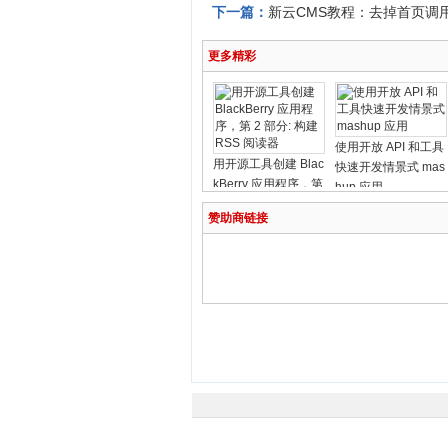
下一篇：
新云CMS教程：去掉首页调
更多精彩
使用开放 API 和工具
用开源工具创建 Blac
快速开发情景式 mas
kBerry 应用程序，第
hup 应用
2 部分: 构建 RSS 阅
赞助商链接
读器