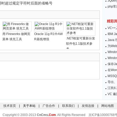
JQu
用时超过规定字符时后面的省略号
php
精彩
VC+
用 Fireworks 做网页
Oracle 11g R1中AW
IBM
.NET框架可重新分发
菜单 填充工具
R基线增强
Java
软件包1.1版技术参
为We
考
Windo
Win
保存Ja
在Wo
MSS
导出、
江民6
VC 
技术首页
| 关于本站 |
广告合作
|
联系我们
|
友情连接
|
网站地图
Copyright © 2003-2013
CnCms
.Com
. All Rights Reserved 京ICP备10000768