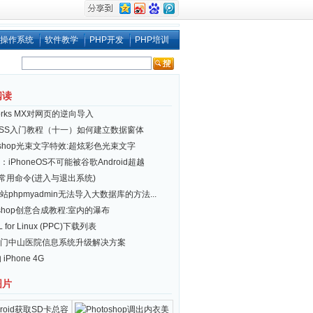
操作系统
软件教学
PHP开发
PHP培训
阅读
works MX对网页的逆向导入
ESS入门教程（十一）如何建立数据窗体
toshop光束文字特效:超炫彩色光束文字
iPhoneOS不可能被谷歌Android超越
ux 常用命令(进入与退出系统)
站phpmyadmin无法导入大数据库的方法...
toshop创意合成教程:室内的瀑布
 for Linux (PPC)下载列表
门中山医院信息系统升级解决方案
 iPhone 4G
图片