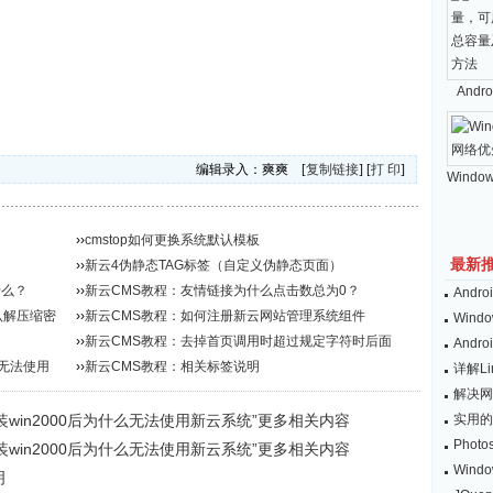
。
And
编辑录入：爽爽 [
复制链接
] [
打 印
]
Windo
››
cmstop如何更换系统默认模板
最新
››
新云4伪静态TAG标签（自定义伪静态页面）
什么？
››
新云CMS教程：友情链接为什么点击数总为0？
And
默认解压缩密
››
新云CMS教程：如何注册新云网站管理系统组件
Wind
››
新云CMS教程：去掉首页调用时超过规定字符时后面
And
么无法使用
的...
››
新云CMS教程：相关标签说明
详解L
解决网
win2000后为什么无法使用新云系统”更多相关内容
实用的
Pho
win2000后为什么无法使用新云系统”更多相关内容
Win
明