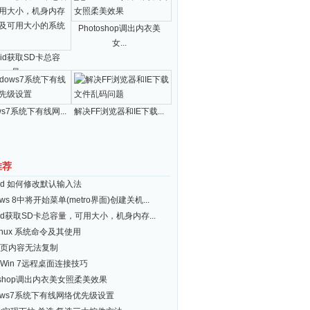
Photoshop调出内衣美
女...
roid获取SD卡总容
量...
ws7系统下有线网...
解决FF浏览器和IE下载...
推荐
roid 如何修改默认输入法
ows 8中将开始菜单(metro界面)创建关机...
roid获取SD卡总容量，可用大小，机身内存...
inux 系统命令及其使用
页内容无法复制
Win 7远程桌面连接技巧
toshop调出内衣美女照柔美效果
dows7系统下有线网络优先级设置