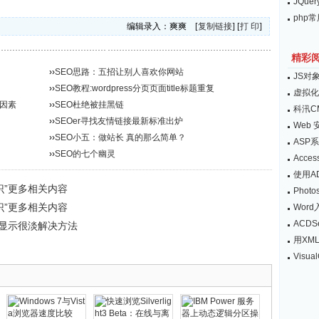
JQu
php
编辑录入：爽爽 [
复制链接
] [
打 印
]
精彩
››
SEO思路：五招让别人喜欢你网站
JS对
››
SEO教程:wordpress分页页面title标题重复
虚拟化
要因素
››
SEO杜绝被挂黑链
科汛C
››
SEOer寻找友情链接最新标准出炉
Web
››
SEO小五：做站长 真的那么简单？
ASP
››
SEO的七个幽灵
Acce
使用A
识”更多相关内容
Pho
识”更多相关内容
Wor
ACD
文字体显示很淡解决方法
用XM
Visu