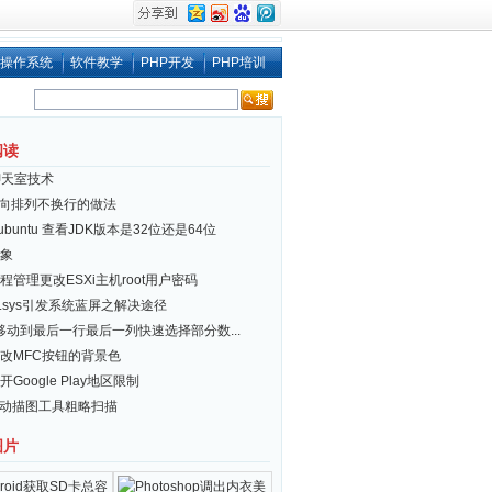
操作系统
软件教学
PHP开发
PHP培训
阅读
聊天室技术
i 横向排列不换行的做法
x/ubuntu 查看JDK版本是32位还是64位
象
程管理更改ESXi主机root用户密码
er.sys引发系统蓝屏之解决途径
el移动到最后一行最后一列快速选择部分数...
改MFC按钮的背景色
Google Play地区限制
自动描图工具粗略扫描
图片