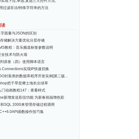
ery实现下拉,单选,复选三大控件方法,
常用过滤非法/特殊字符串的方法
阅读
象字面量与JSON的区别
存储解决方案优化分层存储
MS教程：音乐频道标签参数说明
 安全技术与防火墙
系列讲座（四）使用脚本语言
ss Connections实现IP快速切换
DO封装类的数据库程序开发实例[第二版...
toshop把干旱贫瘠土地长出绿草
d入门动画教程147：查看样式
See新增发送彩信功能 为新春祝福增色彩
L和SQL 2000来管理存储过程调用
alC++6.0API函数操作技巧集