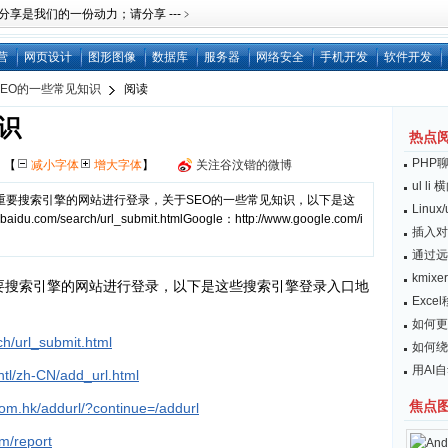
是我们的一份动力；请分享 ---﹥
营
网页设计
图形图像
数据库
服务器
网络安全
手机开发
软件开发
SEO的一些常见知识
阅读
识
热点
PHP
网
【
减小字体
增大字体
】
关注谷汶锴的微博
ul l
重要搜索引擎的网站进行登录，关于SEO的一些常见知识，以下是这
Linu
m/search/url_submit.htmlGoogle：http://www.google.com/i
插入对
通过远
kmix
要搜索引擎的网站进行登录，以下是这些搜索引擎登录入口地
Exc
如何更
ch/url_submit.html
如何绕开
用AI
ntl/zh-CN/add_url.html
焦点
com.hk/addurl/?continue=/addurl
om/report