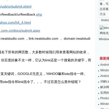
/usb/urlsubmit.shtml
m/feedback/urlfeedback.
php
And
.yahoo.com/h4_4.html
n.com.cn/docs/submit.aspx
dio.com ，link:neatstudio.com ， domain:neatstudi
Windo
该域名下所有的网页数，大多数时候我们用来查看网站的收录 。
最新
，但百度好象不太一样，它认为link还是一个搜索的关键字，而
And
Wind
某关键词，GOOGLE无意义，YAHOO嘛和site指令一样。
And
ite指令和link指令了。。。不过百度怎么查外链呢？
详解L
解决网
实用的
Pho
Win